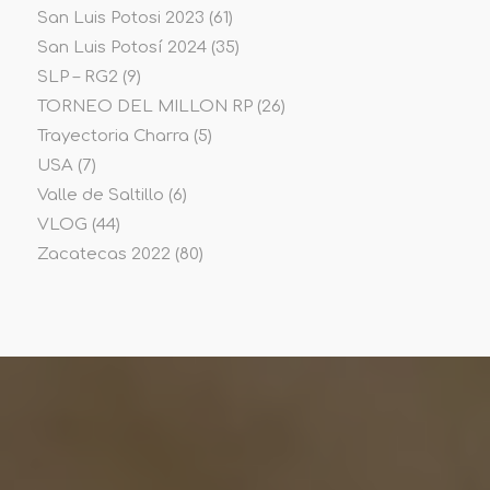
San Luis Potosi 2023
(61)
San Luis Potosí 2024
(35)
SLP – RG2
(9)
TORNEO DEL MILLON RP
(26)
Trayectoria Charra
(5)
USA
(7)
Valle de Saltillo
(6)
VLOG
(44)
Zacatecas 2022
(80)