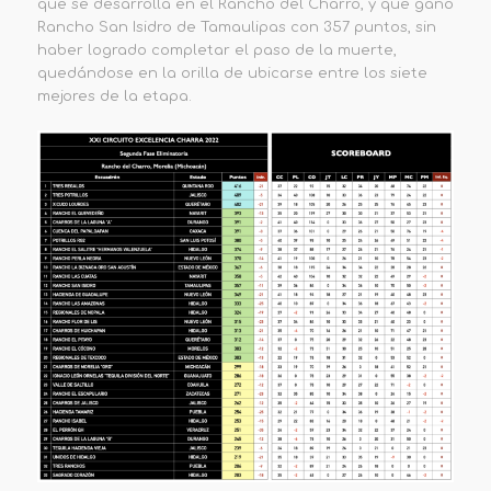
que se desarrolla en el Rancho del Charro, y que ganó
Rancho San Isidro de Tamaulipas con 357 puntos, sin
haber logrado completar el paso de la muerte,
quedándose en la orilla de ubicarse entre los siete
mejores de la etapa.