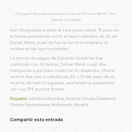
» El pequeño Diego Guzmán presentó la cala de Charros de Morelia “Oro”,
sumando 33 unidades
Iván Ocegueda jineteó al toro para cobrar 19, pero en
la terna solamente contó el lazo cabecero de 26 de
Daniel Pérez, pues se fue la terna incompleta al
acabarse las oportunidades.
La monta de yegua de Eduardo Gutiérrez fue
calificada con 18 tantos, Daniel Pérez cuajó dos
manganas a pie para cosechar 41, Alejandro Oñate
acertó dos más a caballo de 52, y 21 del paso de la
muerte de Iván Ocegueda, arañando la excelencia
con sus 299 puntos finales.
Etiquetas:
caballos
,
charreria
,
charros
,
Circuito Excelencia
Charra
,
Escaramuzas
,
Michoacán
,
Morelia
Compartir esta entrada