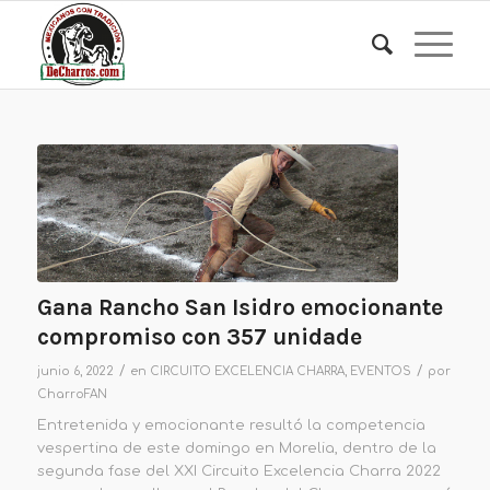
Gana Rancho San Isidro emocionante
compromiso con 357 unidade
/
/
junio 6, 2022
en
CIRCUITO EXCELENCIA CHARRA
,
EVENTOS
por
CharroFAN
Entretenida y emocionante resultó la competencia
vespertina de este domingo en Morelia, dentro de la
segunda fase del XXI Circuito Excelencia Charra 2022