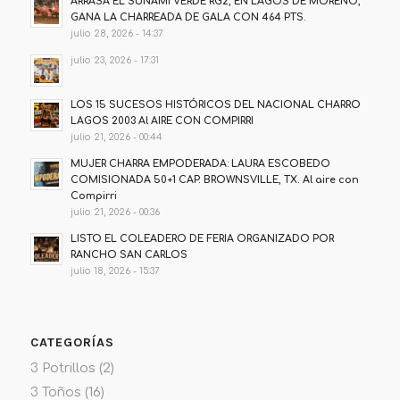
ARRASA EL SUNAMI VERDE RG2, EN LAGOS DE MORENO,
GANA LA CHARREADA DE GALA CON 464 PTS.
julio 28, 2026 - 14:37
julio 23, 2026 - 17:31
LOS 15 SUCESOS HISTÓRICOS DEL NACIONAL CHARRO
LAGOS 2003 Al AIRE CON COMPIRRI
julio 21, 2026 - 00:44
MUJER CHARRA EMPODERADA: LAURA ESCOBEDO
COMISIONADA 50+1 CAP. BROWNSVILLE, TX. Al aire con
Compirri
julio 21, 2026 - 00:36
LISTO EL COLEADERO DE FERIA ORGANIZADO POR
RANCHO SAN CARLOS
julio 18, 2026 - 15:37
CATEGORÍAS
3 Potrillos
(2)
3 Toños
(16)