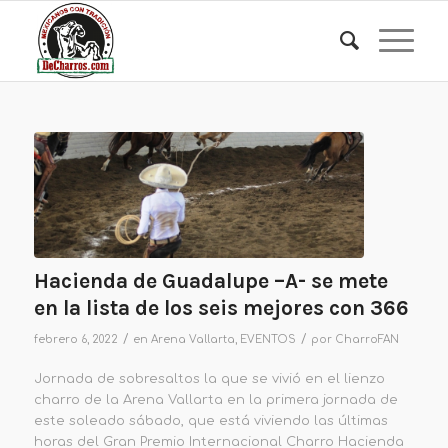
Hacienda de Guadalupe –A- se mete
en la lista de los seis mejores con 366
/
/
febrero 6, 2022
en
Arena Vallarta
,
EVENTOS
por
CharroFAN
Jornada de sobresaltos la que se vivió en el lienzo
charro de la Arena Vallart
a en la primera jornada de
este
soleado sábado
, que está viviendo las últimas
horas del Gran Premio Internacional Charro Hacienda