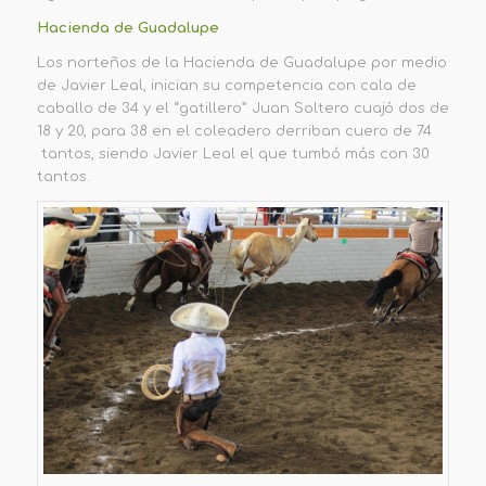
Hacienda de Guadalupe
Los norteños de la Hacienda de Guadalupe por medio
de Javi
er Leal, inician su competenci
a con cala de
caballo de 34 y el “gatillero”
Juan Soltero cuajó dos de
18 y 20, para 38 en el coleadero derriban cuero de 74
tantos, siendo Javier Leal el que tumbó más con 30
tantos.