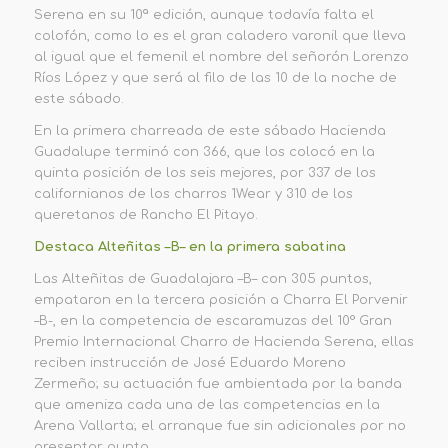
Serena en su 10ª edición, aunque todavía falta el
colofón, como lo es el gran caladero varonil que lleva
al igual que el femenil el nombre del señorón Lorenzo
Ríos López y que será al filo de las 10 de la noche de
este sábado.
En la primera charreada de este sábado Hacienda
Guadalupe terminó con 366, que los colocó en la
quinta posición de los seis mejores, por 337 de los
californianos de los charros 1Wear y 310 de los
queretanos de Rancho El Pitayo.
D
estaca Alteñitas
–
B
–
en la primera
sabatina
Las Alteñitas de Guadalajara
–
B
–
con 305 puntos,
empataron en la tercera posición a Charra El P
or
venir
–
B
-,
en la competencia de escaramuzas del 10
°
Gran
Premio Internacional Charro
de
Hacienda Serena, ellas
reciben instrucción de José Eduardo Moreno
Zermeño; su actuación fue ambientada por la banda
que ameniza cada una de las competencias en la
Arena Vallarta; el arranque fue sin adicionales por no
presentar punta.