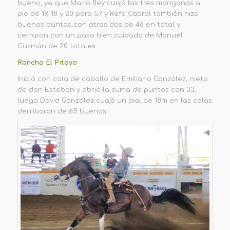
bueno, ya que Mario Rey cuajó las tres manganas a
pie de 19, 18 y 20 para 57
y Rafa Cabral también hizo
buenos puntos con otras dos de 48 en total y
cerraron con un paso bien cuidado de Manuel
Guzmán de 20 totales.
Rancho
E
l Pitayo
Inició con cala
de caballo de Emiliano
González
, nieto
de don Esteban
y abrió
la suma de puntos con 33;
luego David González cu
ajó un pial de 18m en las colas
derribaron de
65 buenos.