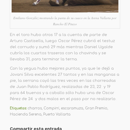
Emiliano González mostrando la punta de su cuaco en la Arena Vallarta por
Rancho El Pitayo
En el toro hubo otros 17 a la cuenta de parte de
Arturo Castisella, luego Oscar Pérez cubrió el testuz
del cornudo y sumó 29 más mientras Daniel Ugalde
cubría los cuartos traseros con la chavinda y se
llevaba 31, para terminar la terna.
Con la yegua hubo mejores puntos, ya que le dejó a
Jovani Silva excelentes 27 tantos y en las manganas a
pie, la serrana cayó las tres veces en las chorreadas
de Juan Pablo Rodríguez, realizadas de 23, 22 y 19
para 64 buenos y a caballo sólo hubo una de Oscar
Pérez de 24 y dos malos en el paso por no realizarlo.
Etiquetas:
charros
,
Compirri
,
escaramuza
,
Gran Premio
,
Hacienda Serena
,
Puerto Vallarta
Compartir esta entrada