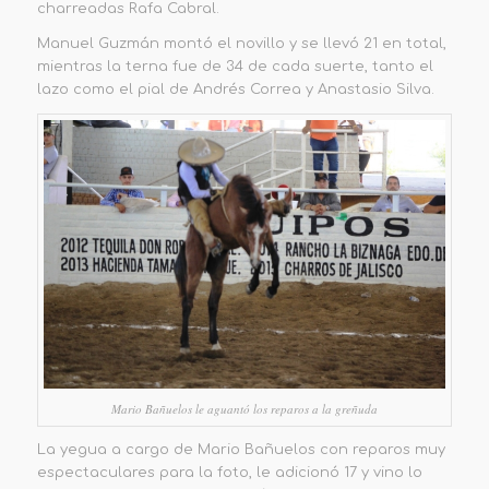
charreadas Rafa Cabral.
Manuel Guzmán montó
el novillo y se llevó 21 en total,
mientras la terna fue de 34 de cada suerte, ta
nto el
lazo como el pial de An
drés Correa y
Anastasio
Silva.
Mario Bañuelos le aguantó los reparos a la greñuda
La yegua a cargo de Mario Bañuelos con reparos muy
espectaculares para la foto, le adicionó 17 y vino lo