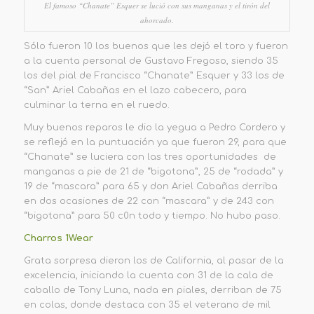
El famoso “Chanate” Esquer se lució con sus manganas y el tirón del
ahorcado.
Sólo fueron 10 los buenos que les dejó el toro y fueron
a la cuenta personal de Gustavo Fregoso, siendo 35
los del pial de Francisco “Chanate” Esquer y 33 los de
“San” Ariel Cabañas en el lazo cabecero, para
culminar la terna en el ruedo.
Muy buenos reparos le dio la yegua a Pedro Cordero y
se reflejó en la puntuación ya que fueron 29, para que
“Chanate” se luciera con las tres oportunidades de
manganas a pie de 21 de “bigotona”, 25 de “rodada” y
19 de “mascara” para 65
y don Ariel Cabañas derriba
en dos ocasiones de 22 con “mascara” y de 243 con
“bigotona” para 50 c0n todo y tiempo. No hubo paso.
Charros 1Wear
Grata sorpresa dieron los de California, al pasar de la
excelencia, iniciando la cuenta con 31 de la cala de
caballo de Tony Luna, nada en piales, derriban de 75
en colas, donde destaca con 35 el veterano de mil