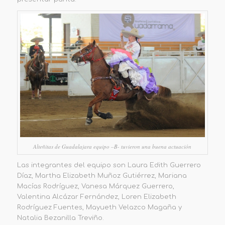
Alteñitas de Guadalajara equipo –B- tuvieron una buena actuación
Las integrantes del equipo son Laura Edith Guerrero
Díaz, Martha Elizabeth Muñoz Gutiérrez, Mariana
Macías Rodríguez, Vanesa Márquez Guerrero,
Valentina Alcázar Fernández, Loren Elizabeth
Rodríguez Fuentes, Mayueth Velazco Magaña y
Natalia Bezanilla Treviño.