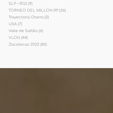
SLP – RG2
(9)
TORNEO DEL MILLON RP
(26)
Trayectoria Charra
(5)
USA
(7)
Valle de Saltillo
(6)
VLOG
(44)
Zacatecas 2022
(80)