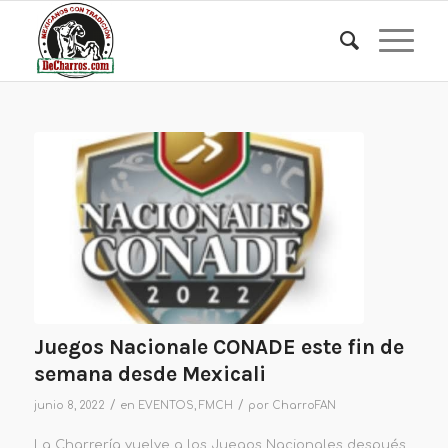
Juegos Nacionale CONADE este fin de
semana desde Mexicali
/
/
junio 8, 2022
en
EVENTOS
,
FMCH
por
CharroFAN
La Charrería vuelve a los Juegos Nacionales después