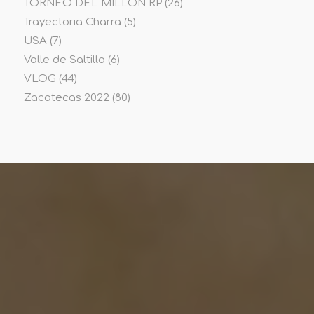
TORNEO DEL MILLON RP
(26)
Trayectoria Charra
(5)
USA
(7)
Valle de Saltillo
(6)
VLOG
(44)
Zacatecas 2022
(80)