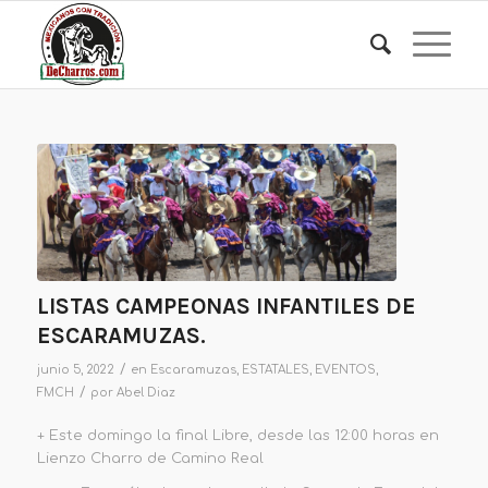
LISTAS CAMPEONAS INFANTILES DE
ESCARAMUZAS.
/
junio 5, 2022
en
Escaramuzas
,
ESTATALES
,
EVENTOS
,
/
FMCH
por
Abel Diaz
+ Este domingo la final Libre, desde las 12:00 horas en
Lienzo Charro de Camino Real