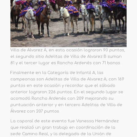
Villa de Alvarez A, en esta ocasión lograron 90 puntos,
el segundo sitio Adelitas de Villa de Alvarez B suman
81 y el tercer lugar es Rancho Ardenés con 71 bonos.
Finalmente en la Categoría de Infantil A, las
campeonas son Adelitas de Villa de Alvarez A, con 169
puntos en este ocasión y recordar que el sábado
anterior lograron 226 puntos. En el segundo lugar se
acomodó Rancho Ardenés con 209 mejorando su
puntuación anterior y en tercero Adelitas de Villa de
Álvarez con 207 puntos.
La caporal de este evento fue Vanessa Hernández
que realizó un gran trabajo en coordinación de la
sede Camino Real, y la delegada de la Unión de