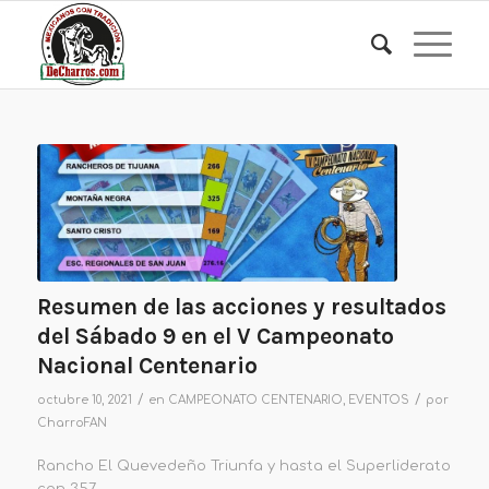
Resumen de las acciones y resultados
del Sábado 9 en el V Campeonato
Nacional Centenario
/
/
octubre 10, 2021
en
CAMPEONATO CENTENARIO
,
EVENTOS
por
CharroFAN
Rancho El Quevedeño Triunfa y hasta el Superliderato
con 357