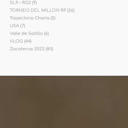
SLP – RG2
(9)
TORNEO DEL MILLON RP
(26)
Trayectoria Charra
(5)
USA
(7)
Valle de Saltillo
(6)
VLOG
(44)
Zacatecas 2022
(80)