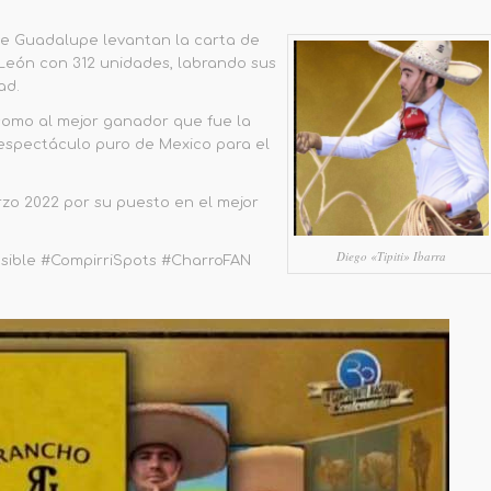
e Guadalupe levantan la carta de
León con 312 unidades, labrando sus
ad.
como al mejor ganador que fue la
 espectáculo puro de Mexico para el
rzo 2022 por su puesto en el mejor
Diego «Tipiti» Ibarra
sible #CompirriSpots #CharroFAN