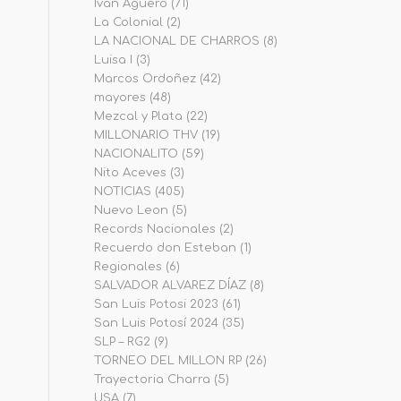
Iván Agüero
(71)
La Colonial
(2)
LA NACIONAL DE CHARROS
(8)
Luisa I
(3)
Marcos Ordoñez
(42)
mayores
(48)
Mezcal y Plata
(22)
MILLONARIO THV
(19)
NACIONALITO
(59)
Nito Aceves
(3)
NOTICIAS
(405)
Nuevo Leon
(5)
Records Nacionales
(2)
Recuerdo don Esteban
(1)
Regionales
(6)
SALVADOR ALVAREZ DÍAZ
(8)
San Luis Potosi 2023
(61)
San Luis Potosí 2024
(35)
SLP – RG2
(9)
TORNEO DEL MILLON RP
(26)
Trayectoria Charra
(5)
USA
(7)