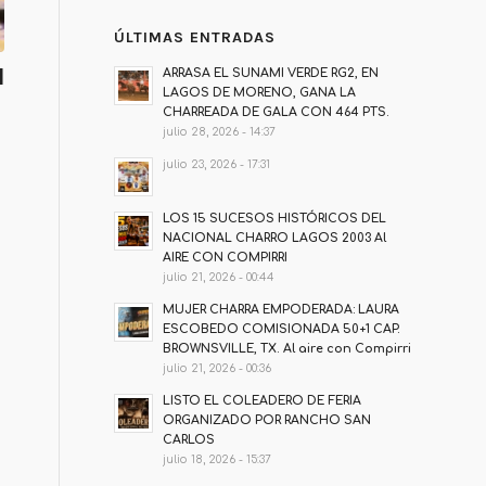
ÚLTIMAS ENTRADAS
l
ARRASA EL SUNAMI VERDE RG2, EN
LAGOS DE MORENO, GANA LA
CHARREADA DE GALA CON 464 PTS.
julio 28, 2026 - 14:37
julio 23, 2026 - 17:31
LOS 15 SUCESOS HISTÓRICOS DEL
NACIONAL CHARRO LAGOS 2003 Al
AIRE CON COMPIRRI
julio 21, 2026 - 00:44
MUJER CHARRA EMPODERADA: LAURA
ESCOBEDO COMISIONADA 50+1 CAP.
BROWNSVILLE, TX. Al aire con Compirri
julio 21, 2026 - 00:36
LISTO EL COLEADERO DE FERIA
ORGANIZADO POR RANCHO SAN
CARLOS
julio 18, 2026 - 15:37