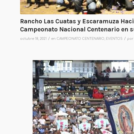
Rancho Las Cuatas y Escaramuza Hac
Campeonato Nacional Centenario en s
/
/
octubre 18, 2021
en
CAMPEONATO CENTENARIO
,
EVENTOS
po