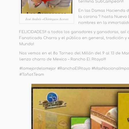
termina SubCampeón!!
En las Damas Hacienda d
la corona ? hasta Nuevo 
José Andrés «Chiringas» Aceves
nombres en la inmortalid
FELICIDADES!! a todos los ganadores y ganadoras, así 
Fanaticada Charra y el público en general, tradición y
Mundo!
Nos vemos en el 8o Torneo del Millón del 9 al 13 de Ma
lienzo charro de Mexico – Rancho El Pitayo!!!
#lomejordelomejor #RanchoElPitayo #MasNacionalImpo
#ToñotTeam