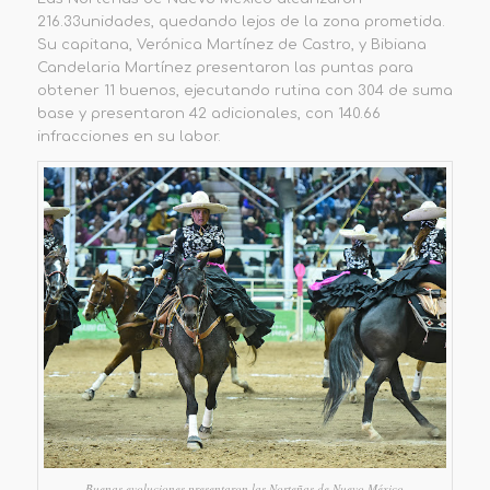
216.33
unidades
, quedando lejos de la zona prometida.
Su capitana, Verónica Martínez de Castro, y
Bibiana
Candelaria Martínez presentaron las puntas para
obtener 11 buenos, ejecutando rutina con 304 de suma
base y presentaron 42 adicionales, con
140.66
infracciones en su labor.
Buenas evoluciones presentaron las Norteñas de Nuevo México