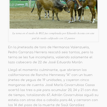
La terna en el ruedo de RG2 fue completada por Eduardo Acosta con este
pial de ruedo calificado con 32 puntos
En la jineteada de toro de Hermanos Valenzuela,
Pedro Carranza Herrera rescató seis tantos, pero la
terna se les fue incompleta, valiendo solamente el
lazo cabecero de 22 de José Eduardo Morán.
Llegó el momento culminante, que abrieron los
californianos
de
Rancho Hennessy “A”
con un buen
jineteo de yegua de 19 unidades, y cayeron cinco
manganas de cuenta: José María Covarrubias Casas
acertó las tres a pie para
acumular 20, 24 y 21 con dos
de tiempo, totaliz
ando
67;
Adrián Covarrubias siguió su
estela con otras dos a caballo para 44, y cerraron con
los 14 del paso de la muerte de Saúl González