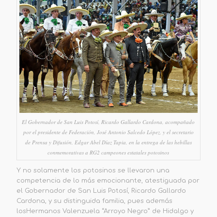
El Gobernador de San Luis Potosí, Ricardo Gallardo Cardona, acompañado
por el presidente de Federación, José Antonio Salcedo López, y el secretario
de Prensa y Difusión, Edgar Abel Díaz Tapia, en la entrega de las hebillas
conmemorativas a RG2 campeones estatales potosinos
Y no solamente los potosinos se llevaron una
competencia de lo más emocionante
, atestiguada por
el Gobernador de San Luis Potosí, Ricardo Gallardo
Cardona, y su
distinguida familia, pues
además
los
Hermanos Valenzuela “Arroyo Negro” de Hidalgo y