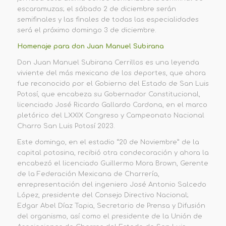
escaramuzas; el sábado 2 de diciembre serán
semifinales y las finales de todas las especialidades
será el próximo domingo 3 de diciembre.
Homenaje para don Juan Manuel Subirana
Don Juan Manuel Subirana Cerrillos es una leyenda
viviente del
m
ás
m
exicano de los
d
eportes
, que a
hora
fue reconocido por el
Gobierno del Estado de San Luis
Potosí, que encabeza su
Gobernador Constitucional
,
licenciado
José Ricardo Gallardo Cardona
, en el marco
pletórico del LXXIX Congreso y Campeonato Nacional
Charro San Luis Potosí 2023.
Este domingo, en el estadio
“
20 de Noviembre
”
de
la
capital potosina
, recibió otra condecoración y ahora la
encabezó el
licenciado
Guillermo Mora Brown, Gerente
de la Federación Mexicana de Charrería,
en
representación del
ingeniero
José Antonio Salcedo
López
,
presidente
del Consejo
Directivo
Nacional;
Edgar Abel Díaz Tapia, Secretario de Prensa y Difusión
del organismo, así como el presidente de la
Unión de