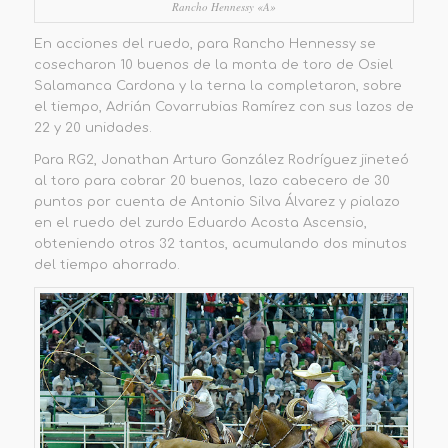
Rancho Hennessy «A»
En acciones del ruedo, para Rancho Hennessy se
cosecharon 10 buenos de la monta de toro de Osiel
Salamanca Cardona y la terna la completaron
, sobre
el tiempo, Adrián Covarrubias Ramírez
con sus lazos de
22 y 20 unidades.
Para RG2,
Jonathan Arturo González Rodríguez jineteó
al toro para cobrar 20 buenos, lazo cabecero de 30
puntos por cuenta de Antonio Silva Álvarez y pialazo
en el ruedo del zurdo Eduardo Acosta Ascensio,
obteniendo otros 32 tantos,
acumulando dos minutos
del tiempo ahorrado.