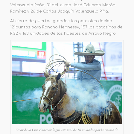
Valenzuela Peña, 31 del zurdo José Eduardo Morán
Ramírez y 26 de Carlos Joaquín Valenzuela Piña.
Al cierre de puertas grandes l
os parciales decían
121
puntos para Rancho
Hennessy, 157 los potosinos
de
RG2
y 163
unidades
de las huestes de Arroyo Negro.
César de la Cruz Hancook logró este pial de 16 unidades por la cuenta de