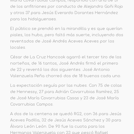
María Covarrubias Campos, respondió con una de 37
de los anfitriones
por conducto de
Alejandro Goñi Rojo
y otros 37 para Jesús Everardo Dorantes Hernández
para los hidalguenses.
El público se prendió en la mirandilla y es que querían
piales, los hubo, pero faltó más suerte, incluyendo dos
reventados de
José Andrés Aceves
Aceves por los
locales
.
César de La Cruz Hancook agarró el tercer tiro de los
norteños, de 16 tantos,
José Andrés
firmó el primero
de 22 y reventó los dos siguientes. José Antonio
Valenzuela Peña chorreó dos de 18
buenos cada uno
.
La expectación seguía por las nubes. Con 75 de colas
de Hennessy, 27 para Adrián Covarrubias Ramírez, 25
de José María Covarrubias Casas y 23 de
José María
Covarrubias Campos.
A dos de la centena se quedó RG2, con 36 para Jesús
Aceves Padilla, 32 de
Jesús
Aceves Sánchez y 30 para
Álvaro León
León
. De 90 fue la cuota para
los
Hermanos Valenzuela
con 33 que pescó Rafael