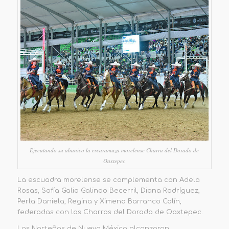
Ejecutando su abanico la escaramuza morelense Charra del Dorado de
Oaxtepec
La escuadra morelense
se complementa con Adela
Rosas, Sofía Galia Galindo Becerril, Diana Rodríguez,
Perla Daniela, Regina
y
Ximena
Barranco Colín
,
federadas
con los Charros del Dorado de Oaxtepec.
Las Norteñas
de Nuevo México alcanzaron