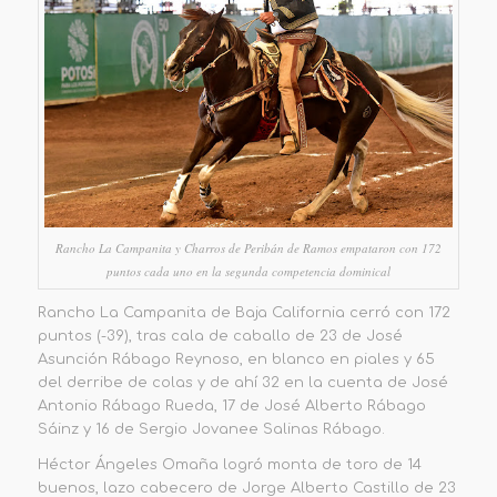
Rancho La Campanita y Charros de Peribán de Ramos empataron con 172
puntos cada uno en la segunda competencia dominical
Rancho La Campanita
de Baja California cerró con
172
puntos
(-39), tras cala de caballo de 23 de José
Asunción Rábago Reynoso, en blanco en piales y 65
del derribe de colas y de ahí 32 en la cuenta de José
Antonio Rábago Rueda, 17 de José Alberto Rábago
Sáinz y 16 de Sergio Jovanee Salinas Rábago.
Héctor Ángeles Omaña logró monta de toro de 14
buenos, lazo cabecero de Jorge Alberto Castillo de 23