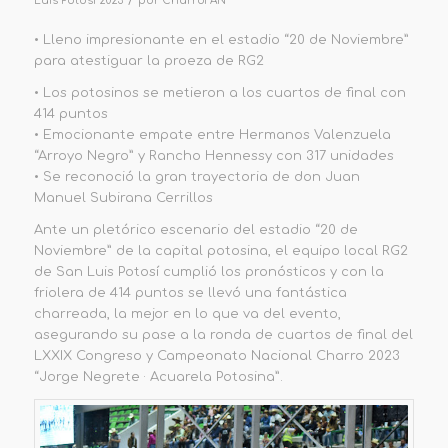
/
Luis Potosi 2023
por
CharroFAN
•
Lleno impresionante en el estadio “20 de Noviembre”
para
atestiguar la proeza de RG2
•
L
os potosinos se
metieron a los cuartos de final con
414 puntos
•
Emocionante empate entre Hermanos Valenzuela
“Arroyo Negro” y Rancho Hennessy con 317 unidades
•
Se reconoció la gran t
ra
yectoria de don
Juan
Manuel Subirana Cerrillos
Ante un pletórico escenario del estadio “20 de
Noviembre” de la capital potosina,
el equipo local RG2
de San Luis Potosí cumplió los pronósticos y con la
friolera de 414 puntos se llevó una fantástica
charreada, la mejor en lo que va del evento,
asegurando su pase a la ronda de cuartos de final del
LXXIX Congreso y Campeonato Nacional Charro 2023
“Jorge Negrete · Acuarela Potosina”.