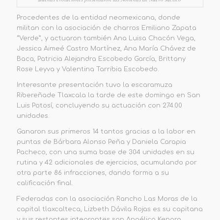
Procedentes de la entidad neomexicana, donde
militan con la asociación de charros
Emiliano Zapata
“Verde”,
y
actuaron también Ana Luisa Chacón Vega,
Jessica Aimeé Castro
M
artínez, Ana María Chávez de
Baca,
Patricia Alejandra Escobedo García, Brittany
Rose Leyva y Valentina Tarribia Escobedo.
Interesante presentación tuvo la escaramuza
Ribereña
de Tlaxcala la tarde de este domingo en San
Luis Potosí, concluyendo su actuación con
274.00
unidades
.
Ganaron sus primeros 14 tantos gracias a la labor en
puntas de Bárbara Alonso Peña y Daniela Carapia
Pacheco, con una suma base de 304 unidades en su
rutina y 42 adicionales de ejercicios, acumulando por
otra parte 86 infracciones, dando forma a su
calificación final.
Federadas con la asociación Rancho Las Moras de la
capital tlaxcalteca, Lizbeth Dávila Rojas es su capitana
y sus restantes integrantes son Angélica Kenora