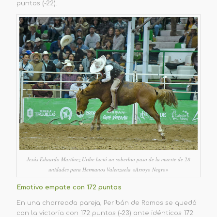
puntos (-22)
.
Jesús Eduardo Martínez Uribe lució un soberbio paso de la muerte de 28
unidades para Hermanos Valenzuela «Arroyo Negro»
Emotivo empate con 172 puntos
En una charreada par
eja
, Peribán de Ramos se quedó
con la victoria con 172 puntos (-23) ante idénticos 172