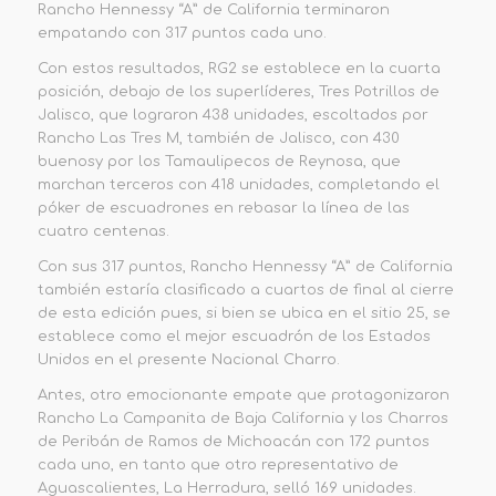
Rancho Hen
nessy “A” de California terminaron
empatando con 317 puntos cada uno.
Con estos resultados, RG2 se establece en la cuarta
posición, debajo de los superlíderes, Tres Potrillos de
Jalisco, que lograron
438 unidades, escoltados por
Rancho Las Tres M, también de Jalisco, con 430
buenos
y por los
Tamaulipecos de Reynosa, que
marchan terceros con 418 unidades, completando el
póker de escuadrones en rebasar la línea de las
cuatro centenas.
Con sus 317 puntos, Rancho Hennessy “A”
de California
también estaría clasificado a cuartos de final al cierre
de esta edición pues, si bien se ubica en
el sitio 25, se
establece como el mejor escuadrón de los Estados
Unidos en el presente Nacional Charro.
Antes, otro emocionante empate que protagonizaron
Rancho La Campanita de Baja California y
los Charros
de Peribán de Ramos de Michoacán con 172 puntos
cada uno, en tanto que otro representativo de
Aguascalientes, La Herradura, selló 169 unidades.