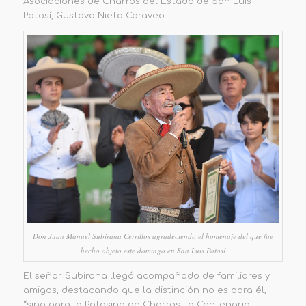
Asociaciones de Charros del Estado de San Luis
Potosí
, Gustavo Nieto Caraveo.
Don Juan Manuel Subirana Cerrillos agradeciendo el homenaje del que fue
hecho objeto este domingo en San Luis Potosí
El
s
eñor Subirana llegó acompañado de familiares y
amigos, destacando que la distinción no es para él
,
“
s
ino para
l
a Potosina de Charros, la Centenaria