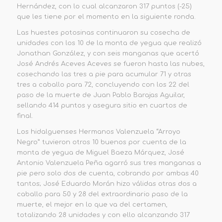
Hernández, con lo cual alcanzaron
317 puntos (-25)
que les tiene por el momento en la siguiente ronda.
Las huestes potosinas
continuaron su cosecha de
unidades con los 10 de la monta de yegua que realizó
Jonathan González, y con seis manganas que acertó
José Andrés
Aceves Aceves se fueron hasta las nubes,
cosechando las tres a pie para acumular 71 y otras
tres a caballo para 72,
concluyendo con los 22 del
paso de la muerte de Juan Pablo Barajas Aguilar,
sellando 414 puntos y
asegura sitio en cuartos de
final
.
Los hidalguenses
Hermanos Valenzuela “Arroyo
Negro”
tuvieron otros 10 buenos por cuenta de la
monta de yegua de
Miguel
B
aeza Márquez,
José
Antonio Valenzuela Peña agarró sus tres manganas a
pie pero solo dos de cuenta, cobrando por ambas 40
tantos; José Eduardo Morán hizo válidas otras dos a
caballo para 50 y 28 del extraordinario paso de la
muerte, el mejor en lo que va del certamen,
totalizando 28 unidades y con ello alcanzando
317