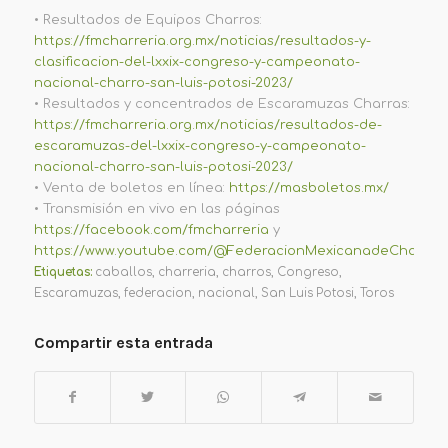
•
Resultados de Equipos Charros:
https://fmcharreria.org.mx/noticias/resultados-y-
clasificacion-del-lxxix-congreso-y-campeonato-
nacional-charro-san-luis-potosi-2023/
•
Resultados y concentrados de Escaramuzas Charras:
https://fmcharreria.org.mx/noticias/resultados-de-
escaramuzas-del-lxxix-congreso-y-campeonato-
nacional-charro-san-luis-potosi-2023/
•
Venta de boletos en línea:
https://masboletos.mx/
•
Transmisión en vivo en las páginas
https://facebook.com/fmcharreria
y
https://www.youtube.com/@FederacionMexicanadeCharreri
Etiquetas:
caballos
,
charreria
,
charros
,
Congreso
,
Escaramuzas
,
federacion
,
nacional
,
San Luis Potosi
,
Toros
Compartir esta entrada