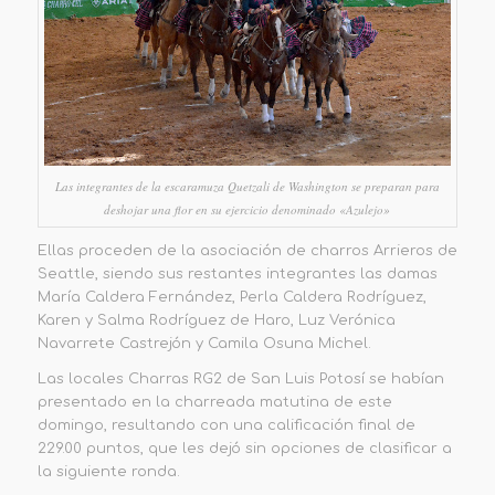
Las integrantes de la escaramuza Quetzali de Washington se preparan para
deshojar una flor en su ejercicio denominado «Azulejo»
Ellas proceden de la asociación de charros Arrieros de
Seattle, siendo sus restantes integrantes las damas
María Caldera Fernández, Perla Caldera Rodríguez,
Karen y Salma Rodríguez de Haro, Luz Verónica
Navarrete Castrejón y Camila Osuna Michel.
Las locales
Charras RG2
de San Luis Potosí se habían
presentado en la charreada matutina de este
domingo, resultando con una calificación final de
229.00 puntos
, que les dejó sin opciones de clasificar a
la siguiente ronda.