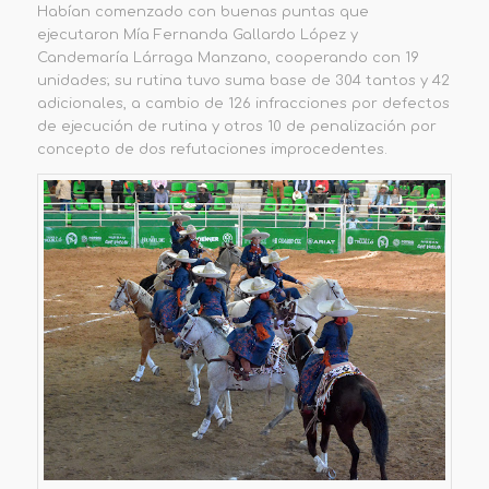
Habían comenzado con buenas puntas que
ejecutaron Mía Fernanda Gallardo López y
Candemaría Lárraga Manzano, cooperando con 19
unidades; su rutina tuvo suma base de 304 tantos y 42
adicionales, a cambio de 126 infracciones por defectos
de ejecución de rutina y otros 10 de penalización por
concepto de dos refutaciones improcedentes.