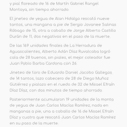
y pial floreado de 16 de Martín Gabriel Rangel
Montoya, sin tiempo ahorrado.
El jineteo de yegua de Alan Hidalgo rescató nueve
tantos, una mangana a pie de Sergio Jovanee Salinas
Rábago de 15, otra a caballo de Jorge Alberto Castillo
Durán de 11, dos negativos en el paso de la muerte
.
De las
169 unidades
finales de
La Herradura
de
Aguascalientes, Alberto Adán Díaz Ruvalcaba logró
cala de 28 buenos, sin piales, el mejor coleador fue
Juan Pablo Barba Cardona con 26.
Jineteo de toro de Eduardo Daniel Jacobo Gallegos
de 14 tantos, lazo cabecero de 28 de Diego Muñoz
Gutiérrez y pialazo en el ruedo de 32 de Misael Efraín
Díaz Díaz, con dos minutos de tiempo ahorrado.
Posteriormente acumularon 19 unidades de la monta
de yegua de Juan Carlos Macías Ramírez, nada en
manganas a pie, una a caballo de 16 de Misael Efraín
Díaz y cuatro que rescató Juan Carlos Macías Ramírez
en su paso de la muerte.