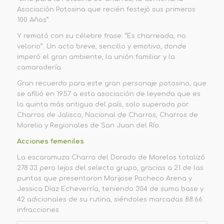
Asociación Potosina que recién festejó sus primeros
100 Años”.
Y remató con su célebre frase:
“
Es charreada,
n
o
v
elorio”. Un acto breve, sencillo y emotivo, donde
imperó el gran ambiente, la unión familiar y la
camaradería.
Gran recuerdo para este gran personaje potosino, que
se afilió en 1957 a esta asociación de leyenda que es
la quinta más antigua del país, solo superada por
Charros de Jalisco, Nacional
de Charros
,
Charros de
Morelia y Regionales de San Juan del Río.
A
cciones femeniles
La escaramuza
Charra
de
l Dorado
de Morelos totalizó
278.33 pero lejos del selecto grupo, gracias a 21 de las
puntas que presentaron Marijose Pacheco Arena y
Jessica Díaz Echeverría
, teniendo 304 de suma base y
42 adicionales de su rutina, siéndoles marcadas 88.66
infracciones.