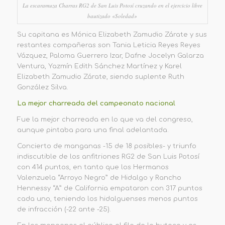
La escaramuza Charras RG2 de San Luis Potosí cruzando en el ejercicio libre
bautizado «Soledad»
Su capitana es Mónica Elizabeth Zamudio Zárate y sus
restantes compañeras son Tania Leticia Reyes Reyes
Vázquez, Paloma Guerrero Izar, Dafne Jocelyn Galarza
Ventura, Yazmín Edith Sánchez Martínez y Karel
Elizabeth Zamudio Zárate, siendo suplente Ruth
González Silva.
La mejor charreada del campeonato nacional
Fue la mejor charreada en lo que va del congreso,
aunque pintaba para una final adelantada.
Concierto de manganas -15 de 18 posibles- y triunfo
indiscutible de los anfitriones
RG2
de San Luis Potosí
con
414
puntos
,
en tanto que los
Hermanos
Valenzuela “Arroyo Negro”
de Hidalgo y
Rancho
Hennessy “A”
de California empataron con
317 puntos
cada uno, teniendo los hidalguenses menos puntos
de infracción
(-22 ante -25)
.