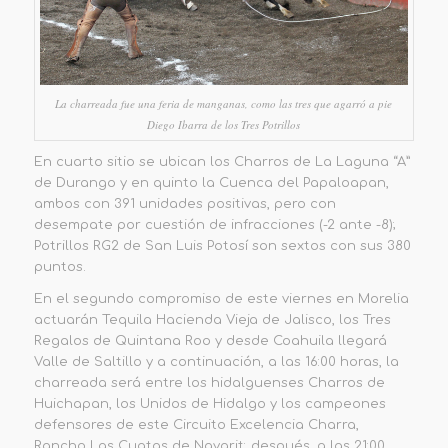
La charreada fue una feria de manganas, como las tres que agarró a pie
Diego Ibarra de los Tres Potrillos
En cuarto sitio se ubican los Charros de La Laguna “A”
de Durango y en quinto la Cuenca del Papaloapan,
ambos con 391 unidades positivas, pero con
desempate por cuestión de infracciones (-2 ante -8);
Potrillos RG2 de San Luis Potosí son sextos con sus 380
puntos.
En el segundo compromiso de este viernes en Morelia
actuarán Tequila Hacienda Vieja de Jalisco, los Tres
Regalos de Quintana Roo y desde Coahuila llegará
Valle de Saltillo y a continuación, a las 16:00 horas, la
charreada será entre los hidalguenses Charros de
Huichapan, los Unidos de Hidalgo y los campeones
defensores de este Circuito Excelencia Charra,
Rancho Las Cuatas de Nayarit; después, a las 21:00