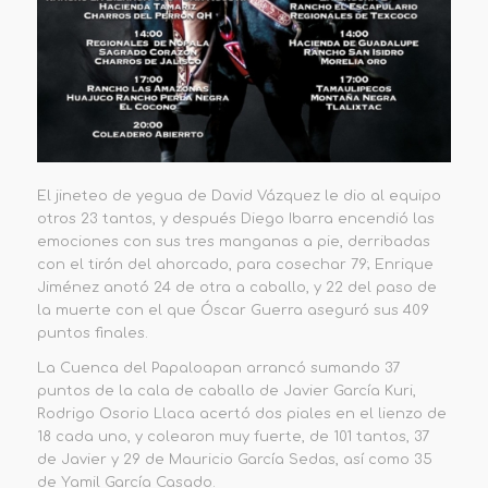
El jineteo de yegua de David Vázquez le dio al equipo
otros 23 tantos, y después Diego Ibarra encendió las
emociones con sus tres manganas a pie, derribadas
con el tirón del ahorcado, para cosechar 79; Enrique
Jiménez anotó 24 de otra a caballo, y 22 del paso de
la muerte con el que Óscar Guerra aseguró sus 409
puntos finales.
La Cuenca del Papaloapan arrancó sumando 37
puntos de la cala de caballo de Javier García Kuri,
Rodrigo Osorio Llaca acertó dos piales en el lienzo de
18 cada uno, y colearon muy fuerte, de 101 tantos, 37
de Javier y 29 de Mauricio García Sedas, así como 35
de Yamil García Casado.