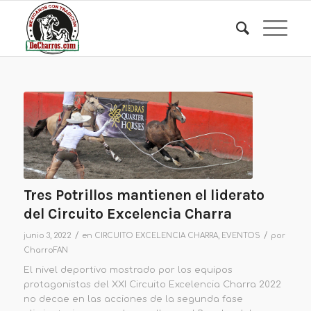
Tres Potrillos mantienen el liderato
del Circuito Excelencia Charra
/
/
junio 3, 2022
en
CIRCUITO EXCELENCIA CHARRA
,
EVENTOS
por
CharroFAN
El nivel deportivo mostrado por los equipos
protagonistas del XXI Circuito Excelencia Charra 2022
no decae en las acciones de la segunda fase