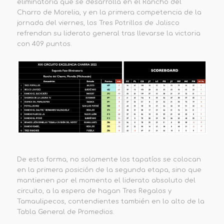
eliminatoria que se desarrolla en el Rancho del
Charro de Morelia, y en la primera competencia de la
jornada del viernes, los Tres Potrillos de Jalisco
refrendan su liderato general tras llevarse la victoria
con 409 puntos.
De esta forma, no solamente los tapatíos se colocan
en la primera posición de la segunda etapa, sino que
mantienen por el momento el liderato absoluto del
circuito, a la espera de hagan Tres Regalos y
Tamaulipecos, contendientes también en lo alto de la
Tabla General de Promedios.