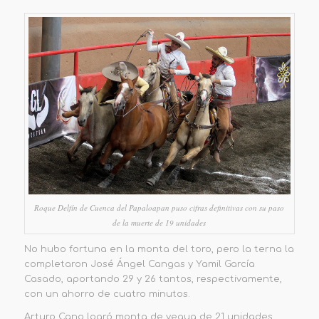
Roque Delfín de Cuenca del Papaloapan puso cifras definitivas con su paso
de la muerte de 19 unidades
No hubo fortuna en la monta del toro, pero la terna la
completaron José Ángel Cangas y Yamil García
Casado, aportando 29 y 26 tantos, respectivamente,
con un ahorro de cuatro minutos.
Arturo Cano logró monta de yegua de 21 unidades,