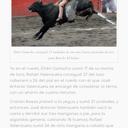
Efrén Camacho consiguió 17 unidades de una muy buena jineteada de toro
para Rancho El Salitre
Ya en el ruedo, Efrén Camacho sumó 17 de su monta
de toro, Rafael Valenzuela consiguió 27 del lazo
cabecero y 26 del pial en el ruedo con el que José
Antonio Valenzuela se encargó de completar la terna
con un ahorro de cuatro minutos.
Cristian Baeza jineteó a la yegua y sumó 21 unidades, y
entonces José Antonio Valenzuela también sacó la
casta y derribó sus tres manganas a pie, para la
algarabía general, cobrando 76 buenos; Rafael
Valenzuela sumó 24 de otra mangana a caballo que