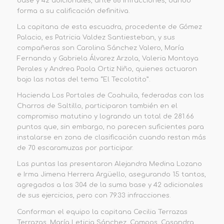
base y 42 adicionales, ante 66 infracciones, dando
forma a su calificación definitiva.
La capitana de esta escuadra, procedente de Gómez
Palacio, es Patricia Valdez Santiesteban, y sus
compañeras son Carolina Sánchez Valero, María
Fernanda y Gabriela Álvarez Arzola, Valeria Montoya
Perales y Andrea Paola Ortiz Niño, quienes actuaron
bajo las notas del tema “El Tecolotito”.
Hacienda Los Portales de Coahuila, federadas con los
Charros de Saltillo, participaron también en el
compromiso matutino y logrando un total de 281.66
puntos que, sin embargo, no parecen suficientes para
instalarse en zona de clasificación cuando restan más
de 70 escaramuzas por participar.
Las puntas las presentaron Alejandra Medina Lozano
e Irma Jimena Herrera Argüello, asegurando 15 tantos,
agregados a los 304 de la suma base y 42 adicionales
de sus ejercicios, pero con 79.33 infracciones.
Conforman el equipo la capitana Cecilia Terrazas
Terrazas, María Leticia Sánchez, Campos, Casandra