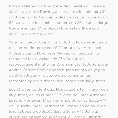
Para los Hermanos Navarrete de Querétaro, José de
Jesús Navarrete Domínguez presentó la cala para 31
unidades, sin fortuna en piales y en colas acumularon
59 puntos, de los cuales cooperaron 22 de Julio Jorge
Navarrete Ruiz, 19 de Jesús Navarrete y 18 de Luis
Jesús Navarrete Álvarez.
Ya en el ruedo, José Antonio Badillo Rojas se encargó
del jineteo de toro y cobró 20 puntos, y entre José
Andrés y Jesús Navarrete Álvarez completaron la
terna con lazos válidos de 27 y 24 puntos,
respectivamente, ahorrando un minuto. Todavía Edgar
Andrés Chávez Chávez pegó buena monta de yegua
de 24 unidades y no volvieron a sumar en las
restantes oportunidades, finalizando con 183 puntos.
Los Charros de Santiago, Nuevo León, terminaron con
80 puntos, de los cuales 23 fueron de Jorge Armando
Lozano Monsiváis, 17 de Fernando Sánchez Garza y 14
de Eduardo Javier Hernández Lozano en colas, 21 del
lazo cabecero de Jesús García Garay y 12 del pial
cuadrilero derecho que consiguió Horacio Elizondo