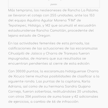
punto
Más temprano, los neoleoneses de Rancho La Paloma
se llevaron el cotejo con 255 unidades, ante los 153
del equipo Aquilino Aguilar Moreno “FIM” de
Tepatepec, Hidalgo, y 142 que acumuló el escuadrón
estadounidense Rancho Camotlán, procedente del
lejano estado de Oregon.
En las actividades femeniles de esta jornada, las
calificaciones de las actuaciones de las escaramuzas
Cihualpilli de Jalisco y Charra de Trareysa fueron
impugnadas, de manera que sus resultados se
encuentran pendientes al cierre de esta edición.
Con 300.00 puntos, la escaramuza hidalguense Charra
de Xicuco tiene muchas posibilidades de clasificar a la
siguiente ronda. Las puntas de la capitana, Karla
Adriana, así como de su hermana Sandra Quijano
Cornejo, fueron soberbias, redituándoles 20 unidades,
con otros 304 positivos de suma base y 42 adicionales
de ejercicios, a cambio de 66 de infracción.