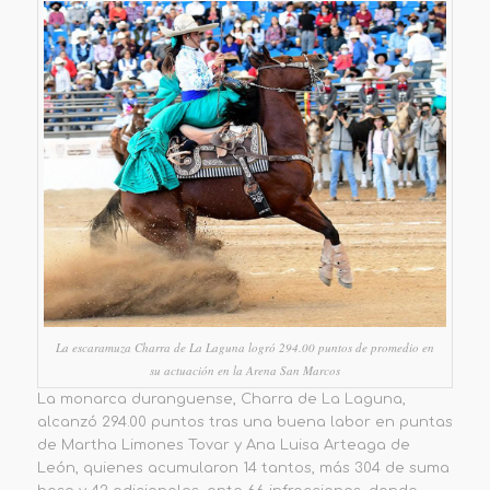
La escaramuza Charra de La Laguna logró 294.00 puntos de promedio en
su actuación en la Arena San Marcos
La monarca duranguense, Charra de La Laguna,
alcanzó 294.00 puntos tras una buena labor en puntas
de Martha Limones Tovar y Ana Luisa Arteaga de
León, quienes acumularon 14 tantos, más 304 de suma