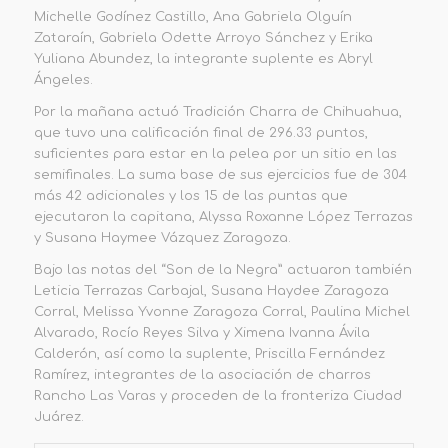
Michelle Godínez Castillo, Ana Gabriela Olguín
Zataraín, Gabriela Odette Arroyo Sánchez y Erika
Yuliana Abundez, la integrante suplente es Abryl
Ángeles.
Por la mañana actuó Tradición Charra de Chihuahua,
que tuvo una calificación final de 296.33 puntos,
suficientes para estar en la pelea por un sitio en las
semifinales. La suma base de sus ejercicios fue de 304
más 42 adicionales y los 15 de las puntas que
ejecutaron la capitana, Alyssa Roxanne López Terrazas
y Susana Haymee Vázquez Zaragoza.
Bajo las notas del “Son de la Negra” actuaron también
Leticia Terrazas Carbajal, Susana Haydee Zaragoza
Corral, Melissa Yvonne Zaragoza Corral, Paulina Michel
Alvarado, Rocío Reyes Silva y Ximena Ivanna Ávila
Calderón, así como la suplente, Priscilla Fernández
Ramírez, integrantes de la asociación de charros
Rancho Las Varas y proceden de la fronteriza Ciudad
Juárez.