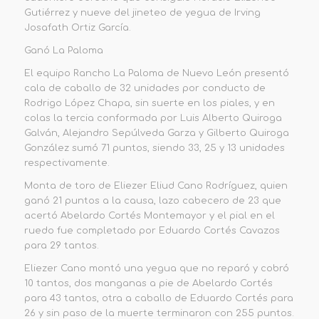
Gutiérrez y nueve del jineteo de yegua de Irving
Josafath Ortiz García.
Ganó La Paloma
El equipo Rancho La Paloma de Nuevo León presentó
cala de caballo de 32 unidades por conducto de
Rodrigo López Chapa, sin suerte en los piales, y en
colas la tercia conformada por Luis Alberto Quiroga
Galván, Alejandro Sepúlveda Garza y Gilberto Quiroga
González sumó 71 puntos, siendo 33, 25 y 13 unidades
respectivamente.
Monta de toro de Eliezer Eliud Cano Rodríguez, quien
ganó 21 puntos a la causa, lazo cabecero de 23 que
acertó Abelardo Cortés Montemayor y el pial en el
ruedo fue completado por Eduardo Cortés Cavazos
para 29 tantos.
Eliezer Cano montó una yegua que no reparó y cobró
10 tantos, dos manganas a pie de Abelardo Cortés
para 43 tantos, otra a caballo de Eduardo Cortés para
26 y sin paso de la muerte terminaron con 255 puntos.