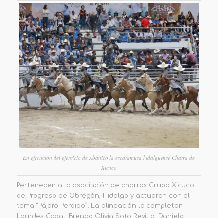
En ejecución del ejercicio de Abanico la escaramuza hidalguense Charra de
Xicuco
Pertenecen a la asociación de charros Grupo Xicuco
de Progreso de Obregón, Hidalgo y actuaron con el
tema “Pájaro Perdido”. La alineación la completan
Lourdes Cabal, Brenda Olivia Soto Revilla, Daniela