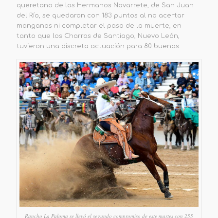
queretano de los Hermanos Navarrete, de San Juan
del Río, se quedaron con 183 puntos al no acertar
manganas ni completar el paso de la muerte, en
tanto que los Charros de Santiago, Nuevo León,
tuvieron una discreta actuación para 80 buenos.
Rancho La Paloma se llevó el segundo compromiso de este martes con 255