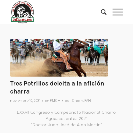
Tres Potrillos deleita a la afición
charra
/
/
noviembre 10, 2021
en
FMCH
por
CharroFAN
LXXVII Congreso y Campeonato Nacional Charro
Aguascalientes 2021
“Doctor Juan José de Alba Martín”