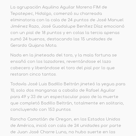
La agrupación Aquilino Aguilar Moreno FIM de
Tepatepec, Hidalgo, comenzó su charreada
eliminatoria con la cala de 24 puntos de José Manuel
Jiménez Razo, José Guadalupe Benítez Díaz emocionó
con un pial de 18 puntos y en colas la tercia apenas
sumó 24 buenos, destacando las 15 unidades de
Gerardo Quijano Mota.
Nada en la jineteada del toro, y la mala fortuna se
ensañó con los lazadores, reventándose el lazo
cabecero y liberándose el toro del pial por lo que
restaron cinco tantos.
Todavía José Luis Badillo Beltrán jineteó la yegua para
10, solo dos manganas a caballo de Rafael Aguilar
para 49 y 33 de un espectacular paso de la muerte
que completó Badillo Beltrán, totalmente en solitario,
concluyendo con 153 puntos.
Rancho Camotlán de Oregon, en los Estados Unidos
de América, inició con cala de 24 unidades por parte
de Juan José Charre Luna, no hubo suerte en los