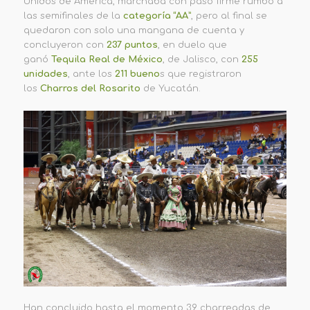
Unidos de América, marchaba con paso firme rumbo a
las semifinales de la
categoría “AA”
, pero al final se
quedaron con solo una mangana de cuenta y
concluyeron con
237 puntos
, en duelo que
ganó
Tequila Real de México
, de Jalisco, con
255
unidades
, ante los
211 bueno
s que registraron
los
Charros del Rosarito
de Yucatán.
Han concluido hasta el momento 39 charreadas de