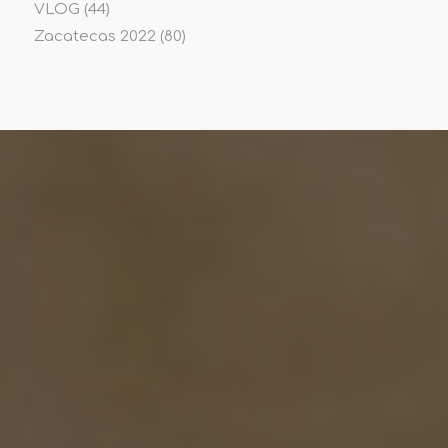
VLOG
(44)
Zacatecas 2022
(80)