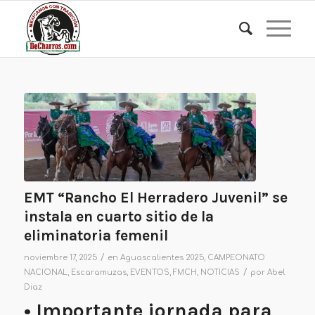
EMT “Rancho El Herradero Juvenil” se
instala en cuarto sitio de la
eliminatoria femenil
/
noviembre 17, 2025
en
Aguascalientes 2025
,
CAMPEONATO
/
NACIONAL
,
Escaramuzas
,
EVENTOS
,
FMCH
,
NOTICIAS
por
Abel
Diaz
• Importante jornada para