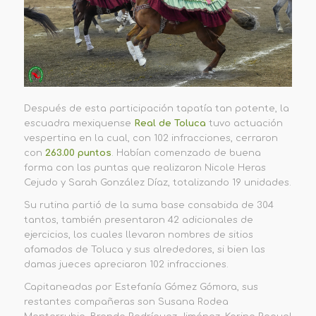
Después de esta participación tapatía tan potente, la
escuadra mexiquense
Real de Toluca
tuvo actuación
vespertina en la cual, con 102 infracciones, cerraron
con
263.00 puntos
. Habían comenzado de buena
forma con las puntas que realizaron Nicole Heras
Cejudo y Sarah González Díaz, totalizando 19 unidades.
Su rutina partió de la suma base consabida de 304
tantos, también presentaron 42 adicionales de
ejercicios, los cuales llevaron nombres de sitios
afamados de Toluca y sus alrededores, si bien las
damas jueces apreciaron 102 infracciones.
Capitaneadas por Estefanía Gómez Gómora, sus
restantes compañeras son Susana Rodea