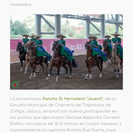
noviembre.
La escaramuza
Rancho El Herradero “Juvenil”
, de la
Escuela Municipal de Charrería de Tlajomulco de
Zúñiga, Jalisco, arrancó con buena participación en
las puntas que ejecutaron Denisse Alejandra Carreón
Bailón, con marca de 16.10 metros en cuatro tiempos, y
especialmente la capitana Andrea Ruiz Ibarra, cuya