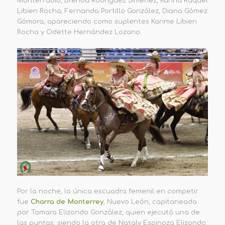
Monterrubio, Brenda Rodríguez Jiménez, Karina Raquel
Libien Rocha, Fernanda Portillo González, Diana Gómez
Gómora, apareciendo como suplentes Karime Libien
Rocha y Odette Hernández Lozano.
Por la noche, la única escuadra femenil en competir
fue
Charra de Monterrey
, Nuevo León, capitaneada
por Tamara Elizondo González, quien ejecutó una de
las puntas, siendo la otra de Nataly Espinoza Elizondo,