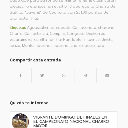
dado que para su ronda semifinal femenil clasificarán
dieciocho elencos, en el sitio 18 aparece la Charra de
Saltillo “Juvenil” de Coahuila con 281.00 puntos de
promedio final.
Etiquetas:
Aguascalientes
,
caballo
,
Campeonato
,
charreria
,
Charro
,
Competencia
,
Compirri
,
Congreso
,
Decharros
,
escaramuza
,
Estrella
,
familiar
,
Fan
,
Idolo
,
Influencer
,
Jinete
,
lienzo
,
Monta
,
nacional
,
nacional charro
,
potro
,
toro
Compartir esta entrada
Quizás te interese
VIBRANTE DOMINGO DE FINALES EN
EL CAMPEONATO NACIONAL CHARRO
MAYOR