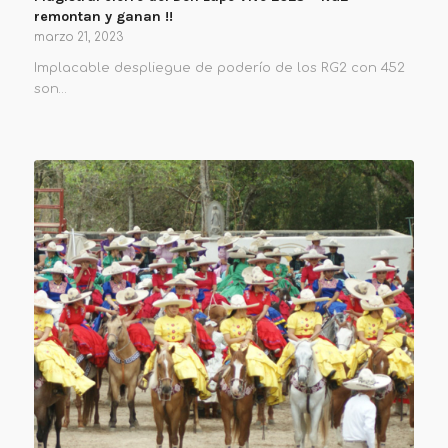
remontan y ganan !!
marzo 21, 2023
Implacable despliegue de poderío de los RG2 con 452
son…