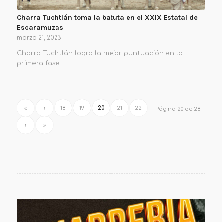
Charra Tuchtlán toma la batuta en el XXIX Estatal de
Escaramuzas
marzo 21, 2023
Charra Tuchtlán logra la mejor puntuación en la
primera fase…
«
‹
18
19
20
21
22
Página 20 de 28
›
»