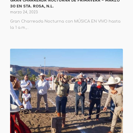
GRAN CHARREADA NOCTURNA DE PRIMAVERA – MARZO
30 EN STA. ROSA, N.L.
marzo 24, 2023
Gran Charreada Nocturna con MÚSICA EN VIVO hasta
la 1 a.m.,…