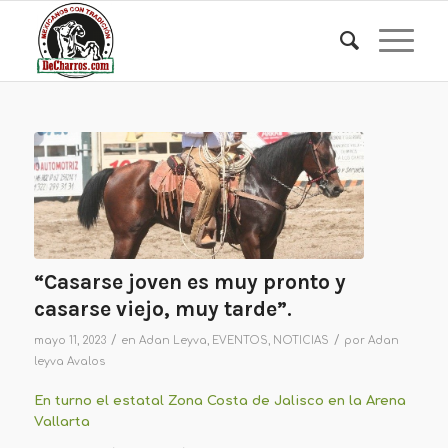
“Casarse joven es muy pronto y
casarse viejo, muy tarde”.
/
/
mayo 11, 2023
en
Adan Leyva
,
EVENTOS
,
NOTICIAS
por
Adan
leyva Avalos
En turno el estatal Zona Costa de Jalisco en la Arena
Vallarta