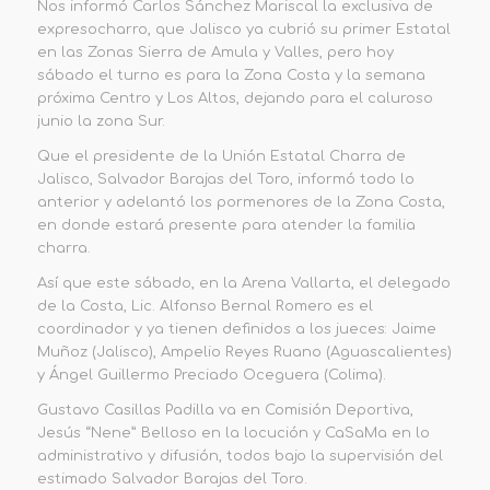
Nos informó Carlos Sánchez Mariscal la exclusiva de
expresocharro, que Jalisco ya cubrió su primer Estatal
en las Zonas Sierra de Amula y Valles, pero hoy
sábado el turno es para la Zona Costa y la semana
próxima Centro y Los Altos, dejando para el caluroso
junio la zona Sur.
Que el presidente de la Unión Estatal Charra de
Jalisco, Salvador Barajas del Toro, informó todo lo
anterior y adelantó los pormenores de la Zona Costa,
en donde estará presente para atender la familia
charra.
Así que este sábado, en la Arena Vallarta, el delegado
de la Costa, Lic. Alfonso Bernal Romero es el
coordinador y ya tienen definidos a los jueces: Jaime
Muñoz (Jalisco), Ampelio Reyes Ruano (Aguascalientes)
y Ángel Guillermo Preciado Oceguera (Colima).
Gustavo Casillas Padilla va en Comisión Deportiva,
Jesús “Nene” Belloso en la locución y CaSaMa en lo
administrativo y difusión, todos bajo la supervisión del
estimado Salvador Barajas del Toro.