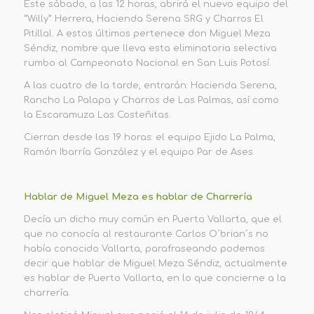
Este sábado, a las 12 horas, abrirá el nuevo equipo del
“Willy” Herrera, Hacienda Serena SRG y Charros El
Pitillal. A estos últimos pertenece don Miguel Meza
Séndiz, nombre que lleva esta eliminatoria selectiva
rumbo al Campeonato Nacional en San Luis Potosí.
A las cuatro de la tarde, entrarán: Hacienda Serena,
Rancho La Palapa y Charros de Las Palmas, así como
la Escaramuza Las Costeñitas.
Cierran desde las 19 horas: el equipo Ejido La Palma,
Ramón Ibarría González y el equipo Par de Ases.
Hablar de Miguel Meza es hablar de Charrería
Decía un dicho muy común en Puerto Vallarta, que el
que no conocía al restaurante Carlos O´brian´s no
había conocido Vallarta, parafraseando podemos
decir que hablar de Miguel Meza Séndiz, actualmente
es hablar de Puerto Vallarta, en lo que concierne a la
charrería.