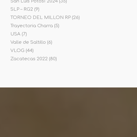
San Luis Potosí 2024
(35)
SLP – RG2
(9)
TORNEO DEL MILLON RP
(26)
Trayectoria Charra
(5)
USA
(7)
Valle de Saltillo
(6)
VLOG
(44)
Zacatecas 2022
(80)