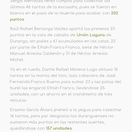
Sergio Mendoza Pérez cumplió para cosechar los
últimos 46 tantos de la escuadra, pues se fueron en
blanco en el paso de la muerte para acabar con
202
puntos
.
Raúl Rafael Berlanga Valdez aportó los primeros 23
puntos en la cala de caballo de
Unión Laguna
de
Durango, sin piales y 61 acumulados en las colas, 23
por parte de Efraín Franco Franco, siete de Héctor
Manuel Arreola Calderón y 31 de Héctor Arreola
Michel.
Ya en el ruedo, Dante Rafael Moreno Lugo obtuvo 10
tantos en la monta del toro, lazo cabecero de José
Fernando Franco Bueno para sumar 23 y las patas del
burel las engarzó Efraín Franco, llevándose 25
unidades, con un ahorro en el cronómetro de tres
minutos.
Erasmo García Álvaro jineteó a la yegua para cosechar
16 tantos, pero por desgracia los duranguenses no
sumaron más puntos en las restantes suertes,
quedándose con
157 unidades
.