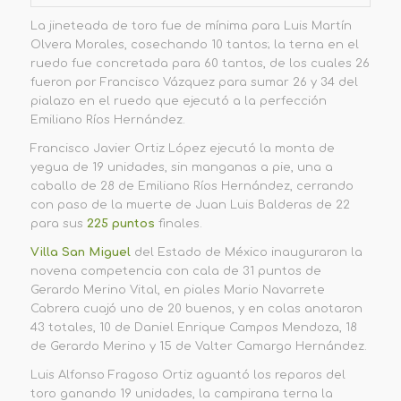
La jineteada de toro fue de mínima para Luis Martín
Olvera Morales, cosechando 10 tantos; la terna en el
ruedo fue concretada para 60 tantos, de los cuales 26
fueron por Francisco Vázquez para sumar 26 y 34 del
pialazo en el ruedo que ejecutó a la perfección
Emiliano Ríos Hernández.
Francisco Javier Ortiz López ejecutó la monta de
yegua de 19 unidades, sin manganas a pie, una a
caballo de 28 de Emiliano Ríos Hernández, cerrando
con paso de la muerte de Juan Luis Balderas de 22
para sus
225 puntos
finales.
Villa San Miguel
del Estado de México inauguraron la
novena competencia con cala de 31 puntos de
Gerardo Merino Vital, en piales Mario Navarrete
Cabrera cuajó uno de 20 buenos, y en colas anotaron
43 totales, 10 de Daniel Enrique Campos Mendoza, 18
de Gerardo Merino y 15 de Valter Camargo Hernández.
Luis Alfonso Fragoso Ortiz aguantó los reparos del
toro ganando 19 unidades, la campirana terna la