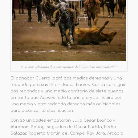
Ya se han celebrado dos eliminatorias del Coleadero Nacional 2022
El ganador Guerra logró dos medias derechas y una
redonda para sus 37 unidades finales. Cantú consiguió
dos redondas y una media contraria de siete buenos,
en tanto que Aceves falló la primera y se inspiró con
una media y otra redonda derecha más adicionales
para alcanzar la clasificación.
Con 26 unidades empataron Julio César Blanco y
Abraham Sabag, seguidos de Oscar Padilla, Pedro
Salazar, Roberto Martín del Campo, Ray Jara, Arcadio