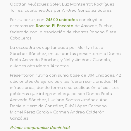
Ocotlán Velázquez Soler, Luz Montserrat Rodríguez
Torres, capitaneadas por Andrea González Suárez.
Por su parte, con
246.00 unidades
concluyó la
escaramuza
Rancho El Encanto
de Amozoc, Puebla,
federada con la asociación de charros Rancho Siete
Caballeros.
La escuadra es capitaneada por Marilyn Italia
Sánchez Sánchez, en las puntas presentaron a Danna
Paola Acevedo Sánchez, y Nelly Jiménez Cuanalo,
quienes obtuvieron 14 tantos.
Presentaron rutina con suma base de 304 unidades, 42
adicionales de ejercicios y les fueron sancionadas 114
infracciones, dando forma a su calificación oficial. Las
poblanas que integran el equipo son Danna Paola
Acevedo Sánchez, Luciana Santos Jiménez, Ana
Daniela Hermida González, Rubí López Carmona,
Michel Pérez García y Carmen Andrea Calderón
González.
Primer compromiso dominical