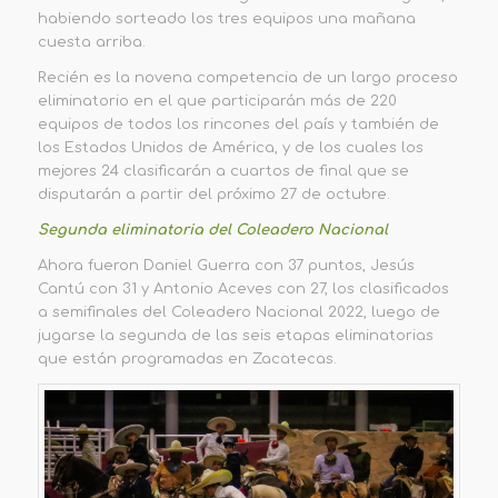
habiendo sorteado los tres equipos una mañana
cuesta arriba.
Recién es la novena competencia de un largo proceso
eliminatorio en el que participarán más de 220
equipos de todos los rincones del país y también de
los Estados Unidos de América, y de los cuales los
mejores 24 clasificarán a cuartos de final que se
disputarán a partir del próximo 27 de octubre.
Segunda eliminatoria del Coleadero Nacional
Ahora fueron Daniel Guerra con 37 puntos, Jesús
Cantú con 31 y Antonio Aceves con 27, los clasificados
a semifinales del Coleadero Nacional 2022, luego de
jugarse la segunda de las seis etapas eliminatorias
que están programadas en Zacatecas.