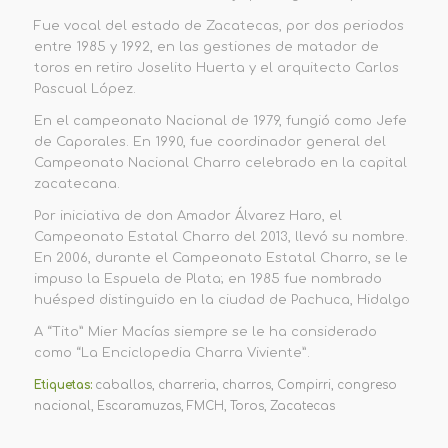
Fue vocal del estado de Zacatecas, por dos periodos
entre 1985 y 1992, en las gestiones de matador de
toros en retiro Joselito Huerta y el arquitecto Carlos
Pascual López.
En el campeonato Nacional de 1979, fungió como Jefe
de Caporales. En 1990, fue coordinador general del
Campeonato Nacional Charro celebrado en la capital
zacatecana.
Por iniciativa de don Amador Álvarez Haro, el
Campeonato Estatal Charro del 2013, llevó su nombre.
En 2006, durante el Campeonato Estatal Charro, se le
impuso la Espuela de Plata; en 1985 fue nombrado
huésped distinguido en la ciudad de Pachuca, Hidalgo
A “Tito” Mier Macías siempre se le ha considerado
como “La Enciclopedia Charra Viviente”.
Etiquetas:
caballos
,
charreria
,
charros
,
Compirri
,
congreso
nacional
,
Escaramuzas
,
FMCH
,
Toros
,
Zacatecas