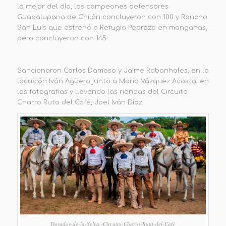
la mejor del día, los campeones defensores
Guadalupana de Chilón concluyeron con 100 y Rancho
San Luis que estrenó a Refugio Pedroza en manganas,
pero concluyeron con 145.
Sancionaron Carlos Damaso y Jaime Rabanhales, en la
locución Iván Agüero junto a Mario Vázquez Acosta; en
las fotografías y llevando las riendas del Circuito
Charro Ruta del Café, Joel Iván Díaz.
Dorados-de-la-Selva,-Circuito-Charro-Ruta-del-Café