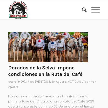
Dorados de la Selva impone
condiciones en la Ruta del Café
/
/
enero 10, 2023
en
EVENTOS
,
Iván Agüero
,
NOTICIAS
por
Ivan
Aguero
Dorados de la Selva fue el gran triunfador de la
primera fase del Circuito Charro Ruta del Café 2023
que arrancó este domingo 08 de enero en el lienzo