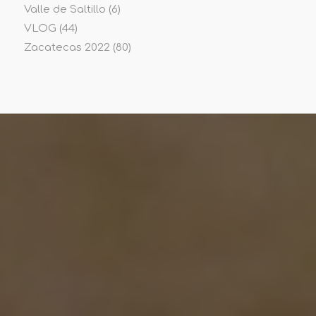
Valle de Saltillo
(6)
VLOG
(44)
Zacatecas 2022
(80)