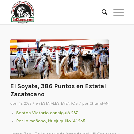
El Soyate, 386 Puntos en Estatal
Zacatecano
/
/
abril 18, 2023
en
ESTATALES
,
EVENTOS
por
CharroFAN
Santos Victoria consiguió 287
Por la mañana, Huejuquilla “A” 265