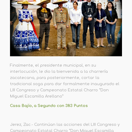
Finalmente, el presidente municipal, en su
interlocución, le dio la bienvenida a la charrería
zacatecana, para posteriormente, cortar la
tradicional soga para dar formalmente inaugurado el
LIII Congreso y Campeonato Estatal Charro “Don
Miguel Escamilla Arellano”
Casa Bajío, a Segundo con 383 Puntos
Jerez, Zac.- Continúan las acciones del LIII Congreso y
Campeonato Estatal Charro “Don Miguel Escamilla