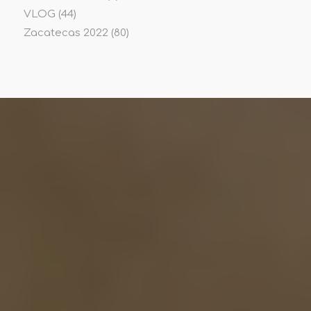
VLOG
(44)
Zacatecas 2022
(80)