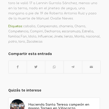
toro le valió 17 a Lennin Gurrola Sánchez, menos uno
en la terna, nada en el jineteo de yegua, una
mangana a pie de 19 de Roberto Antonio Ruiz y paso
de la muerte de Manuel Ovalle Nieves.
Etiquetas:
caballo
,
Campeonato
,
charreria
,
Charro
,
Competencia
,
Compirri
,
Decharros
,
escaramuza
,
Estrella
,
familiar
,
Fan
,
Idolo
,
Influencer
,
Jinete
,
lienzo
,
Monta
,
nacional
,
potro
,
toro
,
Zacatecas
Compartir esta entrada
Quizás te interese
Hacienda Santa Teresa campeón en
magno Torneo en Villacorzo