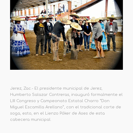
Jerez, Zac.- El presidente municipal de Jerez,
Humberto Salazar Contreras, inauguró formalmente el
LIII Congreso y Campeonato Estatal Charro “Don
Miguel Escamilla Arellano”, con el tradicional corte de
soga, esto, en el Lienzo Póker de Ases de esta
cabecera municipal.