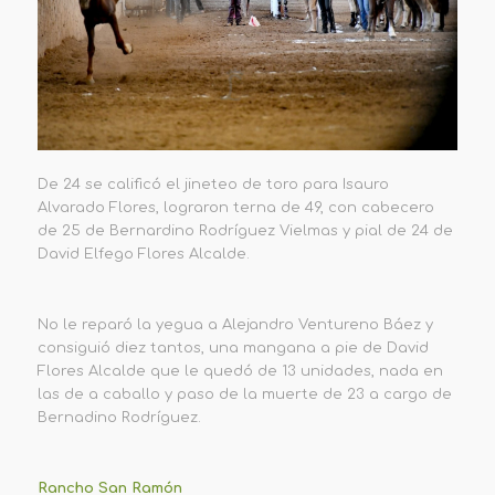
De 24 se calificó el jineteo de toro para Isauro
Alvarado Flores, lograron terna de 49, con cabecero
de 25 de Bernardino Rodríguez Vielmas y pial de 24 de
David Elfego Flores Alcalde.
No le reparó la yegua a Alejandro Ventureno Báez y
consiguió diez tantos, una mangana a pie de David
Flores Alcalde que le quedó de 13 unidades, nada en
las de a caballo y paso de la muerte de 23 a cargo de
Bernadino Rodríguez.
Rancho San Ramón