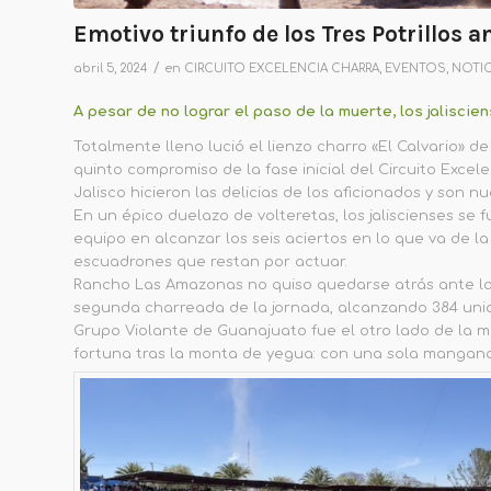
Emotivo triunfo de los Tres Potrillos 
/
abril 5, 2024
en
CIRCUITO EXCELENCIA CHARRA
,
EVENTOS
,
NOTIC
A pesar de no lograr el paso de la muerte, los jalisci
Totalmente lleno lució el lienzo charro «El Calvario» d
quinto compromiso de la fase inicial del Circuito Excel
Jalisco hicieron las delicias de los aficionados y son n
En un épico duelazo de volteretas, los jaliscienses se
equipo en alcanzar los seis aciertos en lo que va de la
escuadrones que restan por actuar.
Rancho Las Amazonas no quiso quedarse atrás ante la 
segunda charreada de la jornada, alcanzando 384 uni
Grupo Violante de Guanajuato fue el otro lado de la 
fortuna tras la monta de yegua: con una sola mangana