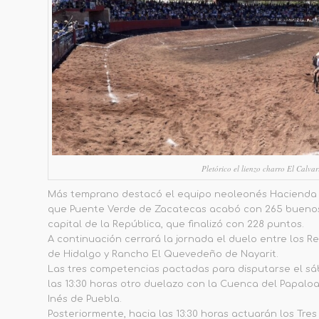
Pletórico el lienzo charro El Calva
Más temprano destacó el equipo neoleonés Hacienda La
que Puente Verde de Zacatecas acabó con 265 buenos y
capital de la República, que finalizó con 228 puntos.
A continuación cerrará la jornada el duelo entre los 
de Hidalgo y Rancho El Quevedeño de Nayarit.
Las tres competencias pactadas para disputarse el sá
las 13:30 horas otro duelazo con la Cuenca del Papa
Inés de Puebla.
Posteriormente, hacia las 13:30 horas actuarán los Tr