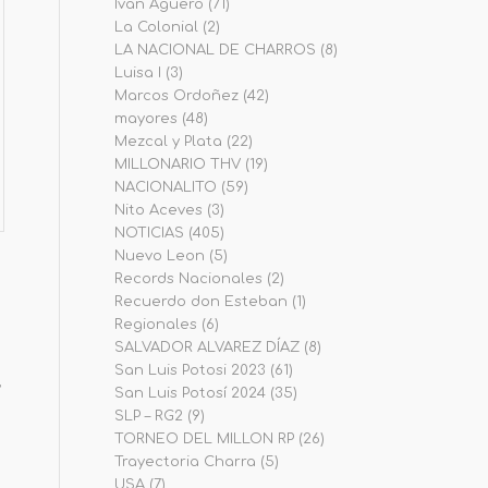
Iván Agüero
(71)
La Colonial
(2)
LA NACIONAL DE CHARROS
(8)
Luisa I
(3)
Marcos Ordoñez
(42)
mayores
(48)
Mezcal y Plata
(22)
MILLONARIO THV
(19)
NACIONALITO
(59)
Nito Aceves
(3)
NOTICIAS
(405)
Nuevo Leon
(5)
Records Nacionales
(2)
Recuerdo don Esteban
(1)
Regionales
(6)
SALVADOR ALVAREZ DÍAZ
(8)
San Luis Potosi 2023
(61)
,
San Luis Potosí 2024
(35)
SLP – RG2
(9)
TORNEO DEL MILLON RP
(26)
Trayectoria Charra
(5)
USA
(7)