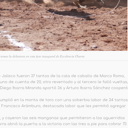
s tomar la delantera en esta fase inaugural de Excelencia Charra
e Jalisco fueron 37 tantos de la cala de caballo de Marco Romo,
no de cuenta de 20, otro reventado y al tercero le falló vueltas,
 Diego Ibarra Miranda aportó 36 y Arturo Ibarra Sánchez cooperó
cumplió en la monta de toro con una soberbia labor de 24 tantos
e Francisco Arámburo, destacada labor que les permitió agregar
 y cayeron las seis manganas que permitieron a los aguerridos
rra abrió la puerta a la victoria con las tres a pie para cobrar 73