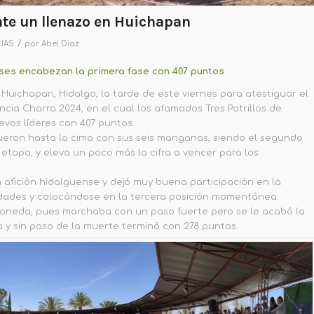
ante un llenazo en Huichapan
/
IAS
por
Abel Diaz
enses encabezan la primera fase con 407 puntos
e Huichapan, Hidalgo, la tarde de este viernes para atestiguar el
encia Charra 2024, en el cual los afamados Tres Potrillos de
uevos líderes con 407 puntos.
 fueron hasta la cima con sus seis manganas, siendo el segundo
 etapa, y eleva un poco más la cifra a vencer para los
afición hidalguense y dejó muy buena participación en la
dades y colocándose en la tercera posición momentánea.
moneda, pues marchaba con un paso fuerte pero se le acabó la
 y sin paso de la muerte terminó con 278 puntos.