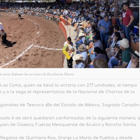
rio para disfrutar las acciones de Excelencia Charra
s Coma, quien se llevó la victoria con 277 unidades, al tiempo
 a la zaga el representativo de la Nacional de Charros de la
Regionales de Texcoco «B» del Estado de México, Sagrado Corazón
bado 6 de abril quedaron conformadas de la siguiente manera: 
loapan de Oaxaca, Fuerza Mexiquense de Aculco y Rancho Santa
es Regalos de Quintana Roo, Granja La María de Puebla y desde