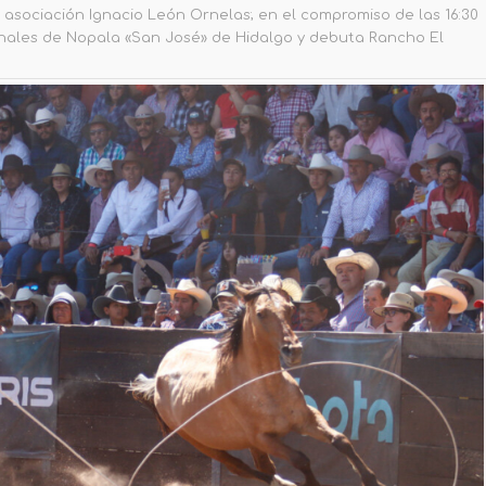
a asociación Ignacio León Ornelas; en el compromiso de las 16:30
nales de Nopala «San José» de Hidalgo y debuta Rancho El