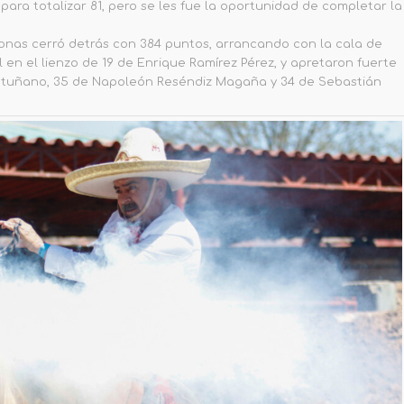
para totalizar 81, pero se les fue la oportunidad de completar la
nas cerró detrás con 384 puntos, arrancando con la cala de
l en el lienzo de 19 de Enrique Ramírez Pérez, y apretaron fuerte
Antuñano, 35 de Napoleón Reséndiz Magaña y 34 de Sebastián