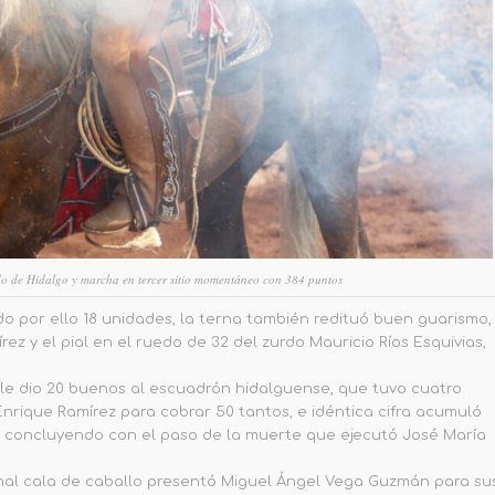
o de Hidalgo y marcha en tercer sitio momentáneo con 384 puntos
o por ello 18 unidades, la terna también redituó buen guarismo,
z y el pial en el ruedo de 32 del zurdo Mauricio Ríos Esquivias,
le dio 20 buenos al escuadrón hidalguense, que tuvo cuatro
nrique Ramírez para cobrar 50 tantos, e idéntica cifra acumuló
lo, concluyendo con el paso de la muerte que ejecutó José María
nal cala de caballo presentó Miguel Ángel Vega Guzmán para su