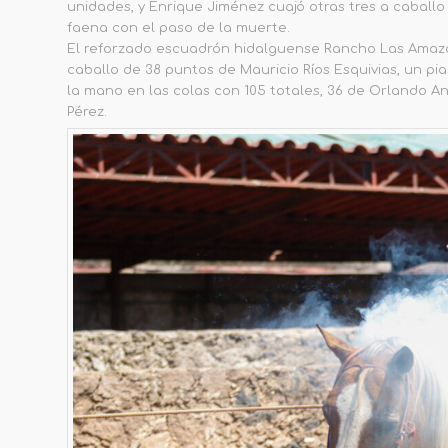
unidades, y Enrique Jiménez cuajó otras tres a caballo 
faena con el paso de la muerte.
El reforzado escuadrón hidalguense Rancho Las Amazo
caballo de 38 puntos de Mauricio Ríos Esquivias, un pia
la mano en las colas con 105 totales, 36 de Orlando 
Pérez.