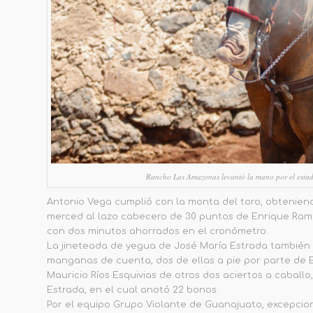
Rancho Las Amazonas levantó la mano por el estad
Antonio Vega cumplió con la monta del toro, obteniend
merced al lazo cabecero de 30 puntos de Enrique Ramíre
con dos minutos ahorrados en el cronómetro.
La jineteada de yegua de José María Estrada también 
manganas de cuenta, dos de ellas a pie por parte de E
Mauricio Ríos Esquivias de otros dos aciertos a cabal
Estrada, en el cual anotó 22 bonos.
Por el equipo Grupo Violante de Guanajuato, excepcio