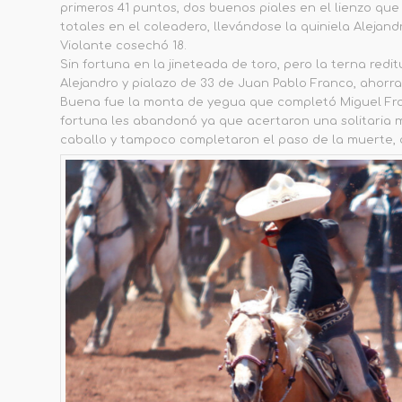
primeros 41 puntos, dos buenos piales en el lienzo que
totales en el coleadero, llevándose la quiniela Alejan
Violante cosechó 18.
Sin fortuna en la jineteada de toro, pero la terna red
Alejandro y pialazo de 33 de Juan Pablo Franco, ahorra
Buena fue la monta de yegua que completó Miguel Fra
fortuna les abandonó ya que acertaron una solitaria 
caballo y tampoco completaron el paso de la muerte, 