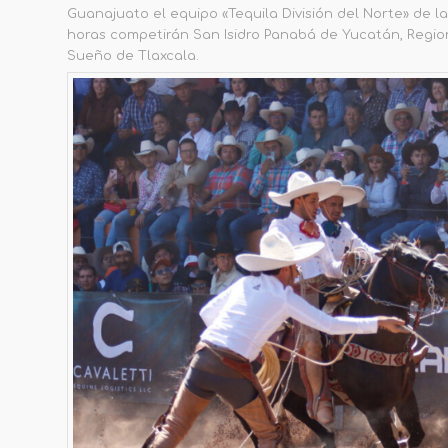
Guanajuato el equipo «Tequila División del Norte» de l
horas competirán San Isidro Panabá de Yucatán, Regio
Sueño de Tlaxcala.