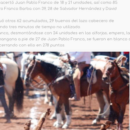
 acertó Juan Pablo Franco de 18 y 21 unidades, así como 85
dro Franco Barba con 39, 28 de Salvador Hernández y David
ituó otros 62 acumulados, 29 buenos del lazo cabecero de
ndo tres minutos de tiempo no utilizado.
nco, desmontándose con 24 unidades en las alforjas; empero, la
mangana a pie de 27 de Juan Pablo Franco, se fueron en blanco 
cerrando con ello en 278 puntos.