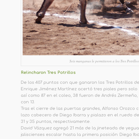
Seis manganas le permitieron a los Tres Potrillo
Relincharon Tres Potrillos
De los 407 puntos con que ganaron los Tres Potrillos d
Enrique Jiménez Martínez acertó tres piales pero solo u
así como 87 en el coleo, 38 fueron de Andrés Zermeño,
con 13.
Tras el cierre de las puertas grandes, Alfonso Orozco 
lazo cabecero de Diego Ibarra y pialazo en el ruedo d
31 y 35 puntos, respectivamente.
David Vázquez agregó 21 más de la jineteada de yegua,
jaliscienses escalar hasta la primera posición: Diego Iba