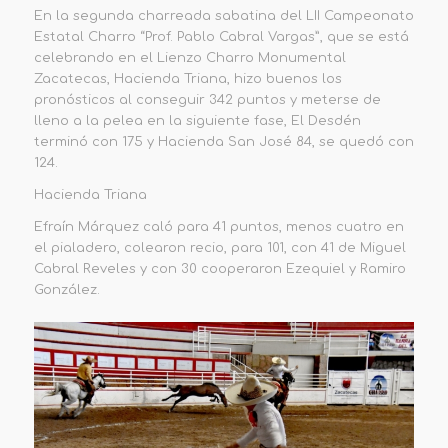
En la segunda charreada sabatina del LII Campeonato
Estatal Charro “Prof. Pablo Cabral Vargas”, que se está
celebrando en el Lienzo Charro Monumental
Zacatecas, Hacienda Triana, hizo buenos los
pronósticos al
conseguir 342 puntos y meterse de
lleno a la pelea en la siguiente fase,
El Desdén
terminó con 175 y Hacienda San José 84, se quedó con
124.
Hacienda Triana
Efraín Márquez caló para 41 puntos, menos cuatro en
el pi
aladero,
colearon recio, para 101, c
on 41 de Miguel
Cabral Reveles y con 30 cooperaron Ezequiel y Ramiro
González.