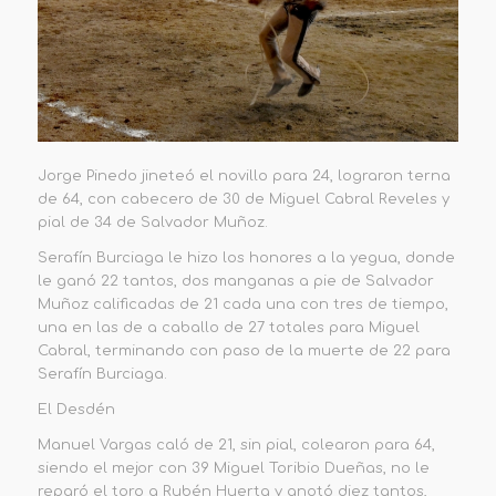
Jorge Pinedo jineteó el novillo para 24, lograron terna
de 64, con cabecero de 30 de Miguel Cabral Reveles y
pial de 34 de Salvador Muñoz.
Serafín Burciaga le hizo los honores a la yegua, donde
le ganó 22 tantos, dos manganas a pie de Salvador
Muñoz calificadas de 21 cada una con tres de tiempo,
una en las de a caballo de 27 totales para Miguel
Cabral, terminando con paso de la muerte de 22 para
Serafín Burciaga.
El Desdén
Manuel Vargas caló de 21, sin pial, colearon para 64,
siendo el mejor con 39 Miguel Toribio Dueñas, no le
reparó el toro a Rubén Huerta y anotó diez tantos,