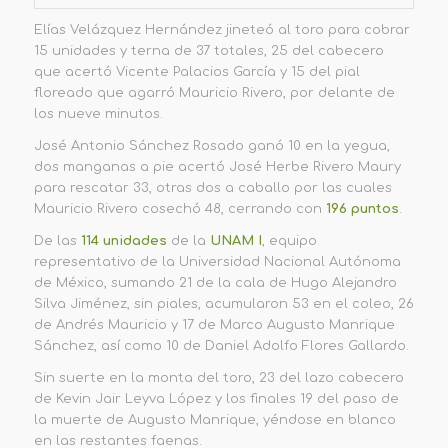
Elías Velázquez Hernández jineteó al toro para cobrar
15 unidades y terna de 37 totales, 25 del cabecero
que acertó Vicente Palacios García y 15 del pial
floreado que agarró Mauricio Rivero, por delante de
los nueve minutos.
José Antonio Sánchez Rosado ganó 10 en la yegua,
dos manganas a pie acertó José Herbe Rivero Maury
para rescatar 33, otras dos a caballo por las cuales
Mauricio Rivero cosechó 48, cerrando con
196 puntos
.
De las
114 unidades
de la
UNAM I
, equipo
representativo de la Universidad Nacional Autónoma
de México, sumando 21 de la cala de Hugo Alejandro
Silva Jiménez, sin piales, acumularon 53 en el coleo, 26
de Andrés Mauricio y 17 de Marco Augusto Manrique
Sánchez, así como 10 de Daniel Adolfo Flores Gallardo.
Sin suerte en la monta del toro, 23 del lazo cabecero
de Kevin Jair Leyva López y los finales 19 del paso de
la muerte de Augusto Manrique, yéndose en blanco
en las restantes faenas.