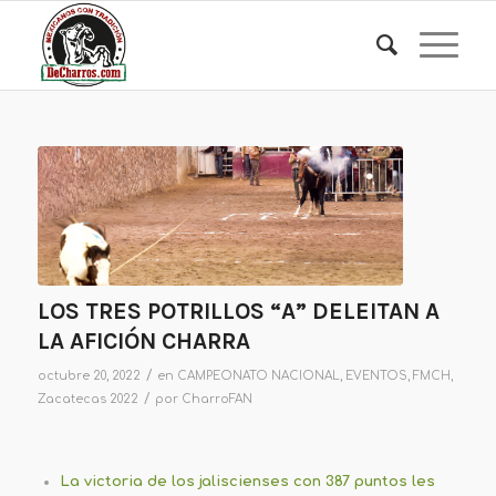
LOS TRES POTRILLOS “A” DELEITAN A
LA AFICIÓN CHARRA
/
octubre 20, 2022
en
CAMPEONATO NACIONAL
,
EVENTOS
,
FMCH
,
/
Zacatecas 2022
por
CharroFAN
La victoria de los jaliscienses con 387 puntos les