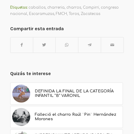
Etiquetas:
caballos
,
charreria
,
charros
,
Compirri
,
congreso
nacional
,
Escaramuzas
,
FMCH
,
Toros
,
Zacatecas
Compartir esta entrada
Quizás te interese
DEFINIDA LA FINAL DE LA CATEGORÍA
INFANTIL “B” VARONIL
Falleció el charro Raúl ¨Pin¨ Hernández
Morones