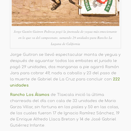
Jorge Gastón Guitron Pedroza pegó la jineteada de yegua más emocionante
en lo que va del campeonato, sumando 29 unidades para Rancho La
Laguna de California
Jorge Guitron se llevó espectacular monta de yegua y
después de aguantar todos los embates el jurado le
pagó 29 unidades, dos manganas a pie agarró Ramón
Jara para cobrar 49, nada a caballo y 23 del paso de
la muerte de Gabriel de La Cruz para concluir con
222
unidades
.
Rancho Los Álamos
de Tlaxcala inició la última
charreada del día con cala de 33 unidades de Mario
Garza Villar, sin fortuna en los piales y 50 en las colas,
de los cuales fueron 17 de Ignacio Ramírez Sánchez, 19
de Enrique Alfredo Llaca Breton y 14 de José Gabriel
Gutiérrez Infante.