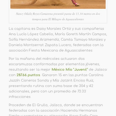
Nancy Odaliz Reyes Camarena presentó punta de 11.34 metros en dos
tiempos para El Milagro de Aguascalientes
La capitana es Daisy Morales Ortiz y sus compañeras
Ana Lucía López Cabello, María Goretti Martín Campos,
Sofía Hernández Arizmendiz, Camila Tamayo Morales y
Daniela Montserrat Zapata Lucero, federadas con la
asociación Fiesta Mexicana de Aguascalientes.
Por la mañana del miércoles actuaron dos
escaramuzas conformadas por elementos jóvenes,
resultando ser la mejor
México Mío “Juvenil”
de Jalisco
con
287.66 puntos
. Ganaron 15 en las puntas Carolina
Jazzín Cisneros Sonda y Mía Jatzirit Enciso Ruiz,
presentando rutina con suma base de 304 y 42
adicionales, pero con un promedio de 73.33
infracciones.
Proceden de El Grullo, Jalisco, donde se encuentran
federadas con la asociación Hacienda Hermanos