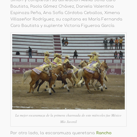
Simón y completan su alineación Alexa Sofía Caro
Bautista, Paola Gómez Chávez, Daniela Valentina
Espinoza Peña, Ana Sofía Córdoba Ceballos, Ximena
Villaseñor Rodríguez, su capitana es María Fernanda
Caro Bautista y suplente Victoria Figueroa García.
La mejor escaramuza de la primera charreada de este miércoles fue México
Mío Juvenil
Por otro lado, la escaramuza queretana
Rancho