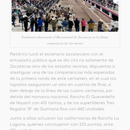
Totalmente abarrotado el Monumental de Zacatecas en la última
competencia de este martes
Pletórico lució el escenario zacatecano con el
entusiasta público que se dio cita no solamente de
Zacatecas sino de los estados vecinos, dispuestos a
atestiguar una de las competencias más esperadas
de la primera ronda de este certamen, en el cual los
tapatíos aseguraron un sitio en cuartos de final, si
bien debajo de la línea de las cuatro centenas, por
detrás del monarca nacional, Rancho El Quevedeño
de Nayarit con 415 tantos, y de los superlíderes Tres
Regalos “A” de Quintana Roo con 442 unidades.
Junto a ellos actuaron los californianos de Rancho La
Laguna, quienes concluyeron con 222 puntos, ante