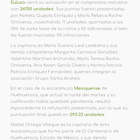
Euluza
cerró su actuación en el compromiso matutino
con
247.00 unidades
. Sus puntas fueron presentadas
por Pamela Quijada Enríquez y María Rebeca Rocha
Ontiveros, cosechando 11 unidades, aportadas a los
304 de suma base de la rutina y 42 adicionales, si bien
les fueron marcadas 110 infracciones.
La capitana es María Susana Leal Ledezma y sus
demás compañeras Margarita Carrasco González,
Valentina Martínez Archundia, María Teresa Rocha
Ontiveros, Ana Karen García Olvera y Norma Patricia
Patricia Enríquez Fernández, quienes integran la
asociación Grupo Santa Andrea.
En el caso de la escaramuza
Mexiquense
de
Huehuetoca, que actuó la tarde del martes y su
calificación había quedado pendiente, resultó
improcedente la refutación presentada, por lo que su
puntuación final quedó en
293.33 unidades
.
Mabel Ortega Villegas es la capitana de esta
escaramuza que forma parte de El Centenario de
Huehuetoca, Estado de México, y sus demás