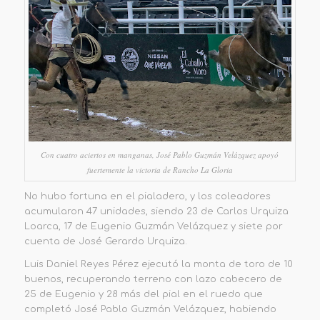
Con cuatro aciertos en manganas, José Pablo Guzmán Velázquez apoyó
fuertemente la victoria de Rancho La Gloria
No hubo fortuna en el pialadero,
y los coleadores
acumularon 47 unidades, siendo 23 de Carlos Urquiza
Loarca, 17 de Eugenio Guzmán Velázquez y siete por
cuenta de José Gerardo Urquiza.
Luis Daniel Reyes Pérez ejecutó la monta de toro de 10
buenos, recuperando terreno con lazo cabecero de
25 de Eugenio y 28 más del pial en el ruedo que
completó José Pablo Guzmán Velázquez, habiendo