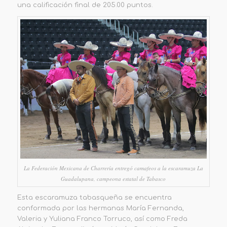
una calificación final de
205.00 puntos
.
La Federación Mexicana de Charrería entregó camafeos a la escaramuza La
Guadalupana, campeona estatal de Tabasco
Esta escaramuza tabasqueña
se encuentra
conformad
a
por
las hermanas
M
aría Fernanda
,
Valeria y
Yuliana Franco Torruco,
así como
Freda