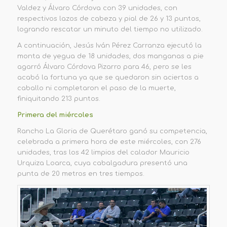
Valdez y Álvaro Córdova con 39 unidades, con
respectivos lazos de cabeza y pial de 26 y 13
puntos,
logrando rescatar un minuto del tiempo no utilizado.
A continuación, J
esús Iván Pérez Carranza
ejecutó la
monta de yegua de 18 unidades, dos manganas a pie
agarró Álvaro Córdova Pizarro para 46, pero se les
acabó la fortuna ya que se quedaron sin aciertos a
caballo ni completaron el paso de la muerte,
finiquitando
213 puntos
.
Primera del miércoles
Rancho La Gloria
de
Querétaro
ganó su competencia,
celebrada a primera hora de este miércoles,
con
276
unidades
, tras los 42 limpios del calador Mauricio
Urquiza Loarca,
cuya cabalgadura
presentó
un
a
punta de 20 metros en tres tiempos.