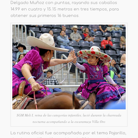
Delgado Muñoz con puntas, rayando sus caballos
14.99 en cuatro y 15.15 metros en tres tiempos, para
obtener sus primeros 16 buenos.
SGM Meli I, reina de las categorías infantiles, lució durante la charreada
nocturna acompañando a la escaramuza Villa Oro
La rutina oficial fue
acompañada por el tema
Pajarillo
,