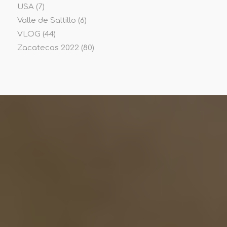
USA
(7)
Valle de Saltillo
(6)
VLOG
(44)
Zacatecas 2022
(80)