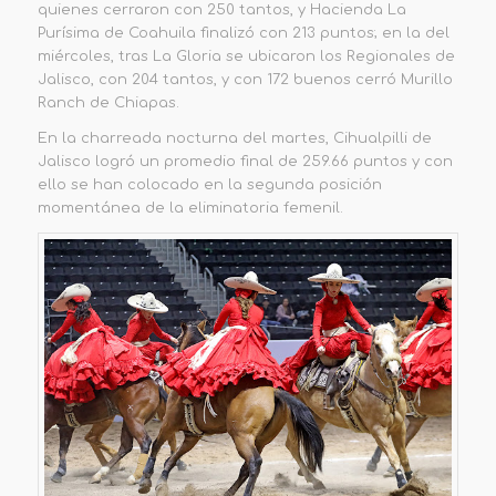
quienes cerraron con 250 tantos, y Hacienda La
Purísima de Coahuila finalizó con 213 puntos; en la del
miércoles, tras La Gloria
se ubicaron los Regionales de
Jalisco, con
204 tantos, y con 172 buenos cerró Murillo
Ranch de Chiapas.
En
la charreada nocturna del martes,
Cihualpilli
de
Jalisco logró un promedio final de
259.66 puntos
y con
ello se han colocado en la segunda posición
momentánea de la eliminatoria femenil.