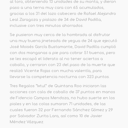
al toro, obteniendo 13 unidades
de su monta
,
y dieron
paso a una terna muy cara con
65 acumulados,
gracias a los 31 del lazo cabecero de Rafael Alejandro
Leal Zaragoza y pialazo de 34 de David Padilla,
inclusive con tres minutos ahorrados.
Se pusieron muy cerca de la hombrada al disfrutar
una muy buena jineteada de yegua de 24 que ejecutó
José Moisés García Bustamante, David Padilla cumplió
con dos manganas a pie para cobrar 51 buenos, pero
se les escapó el liderato al no tener aciertos a
caballo, y cerraron con 23 del paso de la muerte que
realizó Vicente Rojas con mucha valentía, para
llevarse la competencia nocturna con
323 puntos
.
Tres Regalos “Ixtul”
de Quintana Roo
inici
aron
las
acciones con cala de caballo de 37 puntos en manos
de Fidencio Campos Mendoza, no hubo suerte en los
piales y en las colas sumaron 71 unidades
, de las
cuales fueron
32 por Fernando Sánchez Gómez y 29
por Salvador Zurita Lara
, así como 10 de Javier
Méndez Vázquez.