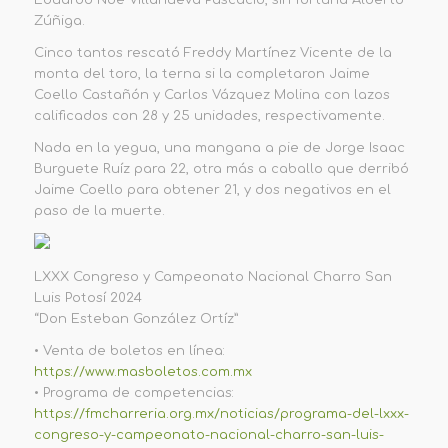
Zúñiga.
Cinco tantos rescató Freddy Martínez Vicente de la
monta del toro,
la terna si la completaron Jaime
Coello Castañón y Carlos Vázquez Molina con lazos
calificados con 28 y 25 unidades, respectivamente.
Nada en la yegua, una mangana a pie de Jorge Isaac
Burguete Ruíz para 22, otra más a caballo que derribó
Jaime Coello para obtener 21, y dos negativos en el
paso de la muerte.
LXXX Congreso y Campeonato Nacional Charro San
Luis Potosí 2024
“Don Esteban González Ortíz”
•
Venta de boletos en línea:
https://www.masboletos.com.mx
•
Programa de competencias:
https://fmcharreria.org.mx/noticias/programa-del-lxxx-
congreso-y-campeonato-nacional-charro-san-luis-