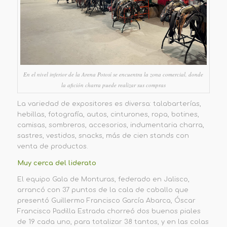
En el nivel inferior de la Arena Potosí se encuentra la zona comercial, donde
la afición charra puede realizar sus compras
La variedad de expositores es diversa: talabarterías,
hebillas, fotografía, autos, cinturones, ropa, botines,
camisas, sombreros, accesorios, indumentaria charra,
sastres, vestidos, snacks, más de cien stands con
venta de productos.
Muy cerca del liderato
El equipo
Gala de Monturas
, federado en Jalisco,
arrancó con 37 puntos de la
cala de caballo que
presentó
Guillermo Francisco García Abarca, Óscar
Francisco Padilla Estrada
chorreó dos buenos piales
de 19 cada uno, para totalizar 38 tantos, y en las colas