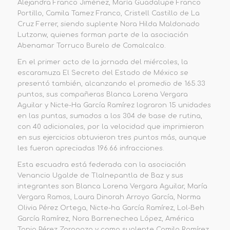
Alejandra Franco Jiménez, María Guadalupe Franco
Portillo, Camila Tamez Franco, Cristell Castillo
d
e La
Cruz Ferrer
, siendo suplente
Nora Hilda Maldonado
Lutzonw
, quienes forman parte de la asociación
Abenamar Torruco Burelo de Comalcalco.
En el primer acto de la jornada del miércoles, la
escaramuza
El Secreto
del Estado de México
se
presentó
también
, alcanzando el promedio de
165.33
puntos
, sus compañeras Blanca Lorena Vergara
Aguilar y Nicte-Ha García Ramírez lograron 15
unidades
en las puntas, sumados a los 304 de base de rutina,
con 40 adicionales, por la velocidad que imprimieron
en sus ejercicios obtuvieron tres puntos más,
aunque
les fueron apreciadas
196.66
infracciones.
Esta escuadra está federada
con la asociación
Venancio Ugalde
de
Tlalnepantla
de Baz
y
su
s
integrantes son Blanca Lorena Vergara Aguilar, María
Vergara Ramos, Laura Dinorah Arroyo García, Norma
Olivia Pérez Ortega, Nicte-ha García Ramírez, Lol-Beh
García Ramírez, Nora Barrenechea López, América
Tania Pérez Zaragoza y
como
suplente Camila Ramírez