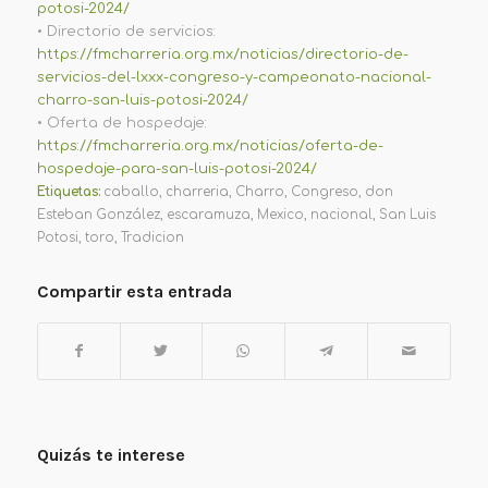
potosi-2024/
•
Directorio de servicios:
https://fmcharreria.org.mx/noticias/directorio-de-
servicios-del-lxxx-congreso-y-campeonato-nacional-
charro-san-luis-potosi-2024/
•
Oferta de hospedaje:
https://fmcharreria.org.mx/noticias/oferta-de-
hospedaje-para-san-luis-potosi-2024/
Etiquetas:
caballo
,
charreria
,
Charro
,
Congreso
,
don
Esteban González
,
escaramuza
,
Mexico
,
nacional
,
San Luis
Potosi
,
toro
,
Tradicion
Compartir esta entrada
Quizás te interese