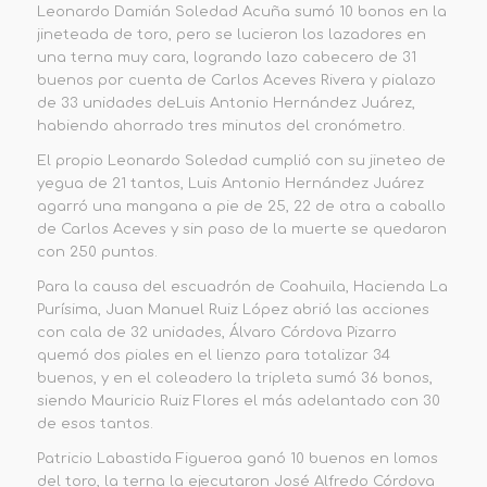
Leonardo Damián Soledad Acuña sumó 10 bonos en la
jineteada de toro,
pero se lucieron los lazadores en
una terna muy cara, logrando lazo
cabecero de 31
buenos por cuenta de
Carlos Aceves Rivera y pial
azo
de 33 unidades
de
Luis Antonio Hernández Juárez
,
habiendo ahorrado tres minutos del cronómetro.
El propio
Leonardo Soledad
cumplió con su jineteo de
yegua de 21 tantos,
Luis Antonio Hernández Juárez
agarró una mangana a pie de 25, 22 de otra a caballo
de Carlos Aceves y sin paso de la muerte se quedaron
con
250 puntos
.
Para la causa del escuadrón de Coahuila
,
Hacienda La
Purísima
,
Juan Manuel Ruiz López abrió las acciones
con cala de 32 unidades, Álvaro Córdova Pizarro
quemó
dos piales en el lienzo para totalizar
34
buenos, y en el coleadero la tripleta sumó 36 bonos,
siendo Mauricio Ruiz Flores el más adelantado con 30
de esos
tantos.
Patricio Labastida Figueroa ganó 10 buenos en lomos
del toro, la terna la ejecutaron José Alfredo Córdova