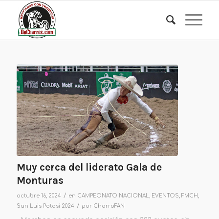
Muy cerca del liderato Gala de
Monturas
/
octubre 16, 2024
en
CAMPEONATO NACIONAL
,
EVENTOS
,
FMCH
,
/
San Luis Potosí 2024
por
CharroFAN