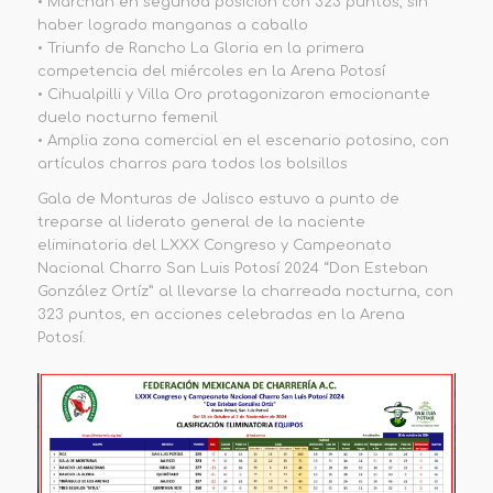
•
Marchan en segunda posición con 323 puntos, sin
haber logrado manganas a caballo
•
Triunfo de Rancho La Gloria en la primera
competencia del miércoles
en la Arena Potosí
•
Cihualpilli y Villa Oro protagonizaron emocionante
duelo nocturno femenil
•
Amplia zona comercial en el escenario potosino
, con
artículos charros para todos los bolsillos
Gala de Monturas de Jalisco
estuvo
a punto
de
treparse al liderato general de la naciente
eliminatoria del LXXX Congreso y Campeonato
Nacional Charro San Luis Potosí 2024 “Don Esteban
González Ortíz” al llevarse la charreada nocturna, con
323 puntos, en acciones celebradas en la Arena
Potosí.