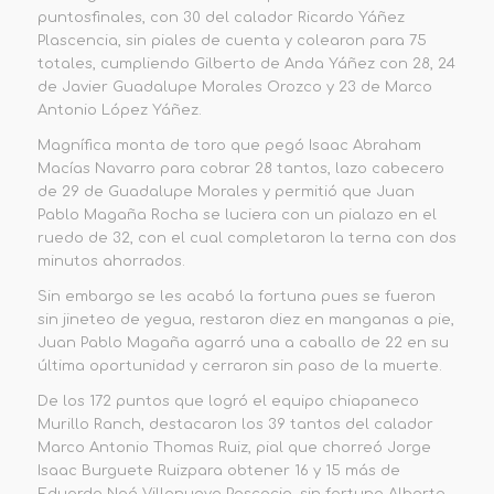
puntos
finales
, con 30 del calador Ricardo Yáñez
Plascencia,
sin piales de cuenta y colearon para 75
totales, cumpliendo Gilberto de Anda Yáñez con 28, 24
de Javier Guadalupe Morales Orozco y 23 de Marco
Antonio López Yáñez.
Magnífica monta de toro que pegó Isaac Abraham
Macías Navarro para cobrar 28 tantos, lazo cabecero
de 29 de Guadalupe Morales y permitió que Juan
Pablo Magaña Rocha se luciera con un pialazo en el
ruedo de 32, con el cual completaron la terna con dos
minutos ahorrados.
Sin embargo se les acabó la fortuna pues se fueron
sin jineteo de yegua, restaron diez en manganas a pie,
Juan Pablo Magaña agarró una a caballo de 22 en su
última oportunidad y cerraron sin paso de la muerte.
De los
172
puntos
que logró el equipo chiapaneco
Murillo Ranch
,
destacaron
los 39
tantos
del calador
Marco Antonio Thomas Ruiz, pial que chorreó Jorge
Isaac Burguete Ruiz
para obtener 16
y
15 más de
Eduardo Noé Villanueva Pascacio, sin fortuna Alberto