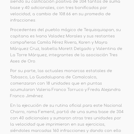
siendo su calificación positiva de 304 tantos de suma
base y 40 adicionales, con tres bonificados por
velocidad, a cambio de 108.66 en su promedio de
infracciones.
Procedentes del pueblo mágico de Tequisquiapan, su
capitana es Ivana Valadez Morales y sus restantes
compañeras Camila Pérez Rivera, Karen y Mayra
Márquez Cruz, Isabella Morett Delgado y Valentina de
La Torre Márquez,
integrantes de la asociación Tres
Ases de Oro.
Por su parte, las actuales monarcas
e
statales de
Tabasco
,
La Guadalupana
de Comalcalco,
comenzaron con 18
unidades
que en
puntas
acumularon
Valeria Franco Torruco y Freda Alejandra
Franco Jiménez
.
En la ejecución de su rutina
oficial para este Nacional
Charro, rama Femenil, partió de una
suma base
de 304
con 40 adicionales
y
sumaron
otras
tres unidades por
la
velocidad que imprimieron en sus ejercicios,
siéndoles marcadas 160 infracciones y dando con ello