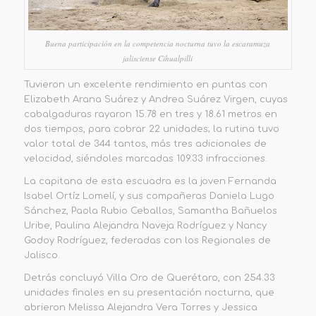
Buena participación en la competencia nocturna tuvo la escaramuza
jalisciense Cihualpilli
Tuvieron un excelente rendimiento en puntas con
Elizabeth Arana Suárez y Andrea Suárez Virgen, cuyas
cabalgaduras rayaron 15.78 en tres y 18.61 metros en
dos tiempos, para cobrar 22 unidades; la rutina tuvo
valor total de 344 tantos, más tres adicionales de
velocidad, siéndoles marcadas 109.33 infracciones.
La capitana de esta escuadra es la joven Fernanda
Isabel Ortíz Lomelí, y sus compañeras Daniela Lugo
Sánchez, Paola Rubio Ceballos, Samantha Bañuelos
Uribe, Paulina Alejandra Naveja Rodríguez y Nancy
Godoy Rodríguez,
federadas con los Regionales de
Jalisco.
Detrás concluyó
Villa Oro
de Querétaro, con
254.33
unidades
finales en su presentación nocturna, que
abrieron Melissa Alejandra Vera Torres y Jessica