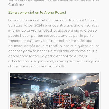
Gutiérrez.
Zona comercial en la Arena Potosí
La
z
ona comercial del Campeonato Nacional Charro
S
an Luis Potosí
2024
se encuentra ubicada en el nivel
inferior
de la Arena Potosí
, el acceso a dicha área se
puede hacer por los costados: una es por la parte
trasera de cajones y la otra precisamente del lado
opuesto, detrás de la
m
irandilla, por cualquiera de los
accesos permite hacer un recorrido en forma de «U»
donde toda la familia podrá encontrar el mejor
artículo para uso personal, arreos y el mejor amigo del
charro y escaramucera: el caballo.