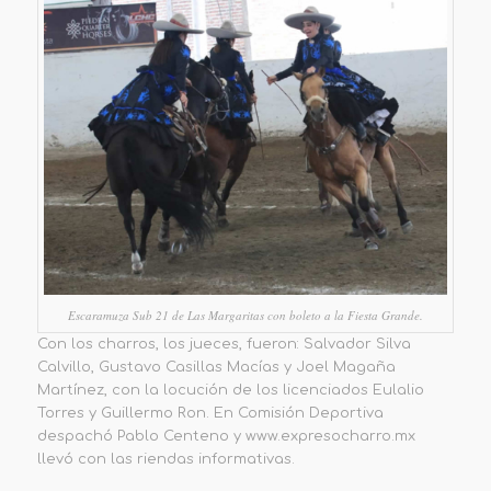
Escaramuza Sub 21 de Las Margaritas con boleto a la Fiesta Grande.
Con los charros, los jueces, fueron: Salvador Silva
Calvillo, Gustavo Casillas Macías y Joel Magaña
Martínez, con la locución de los licenciados Eulalio
Torres y Guillermo Ron. En Comisión Deportiva
despachó Pablo Centeno y www.expresocharro.mx
llevó con las riendas informativas.