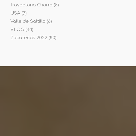
Trayectoria Charra
(5)
USA
(7)
Valle de Saltillo
(6)
VLOG
(44)
Zacatecas 2022
(80)