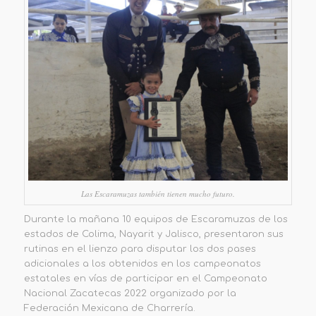
Las Escaramuzas también tienen mucho futuro.
Durante la mañana 10 equipos de Escaramuzas de los
estados de Colima, Nayarit y Jalisco, presentaron sus
rutinas en el lienzo para disputar los dos pases
adicionales a los obtenidos en los campeonatos
estatales en vías de participar en el Campeonato
Nacional Zacatecas 2022 organizado por la
Federación Mexicana de Charrería.