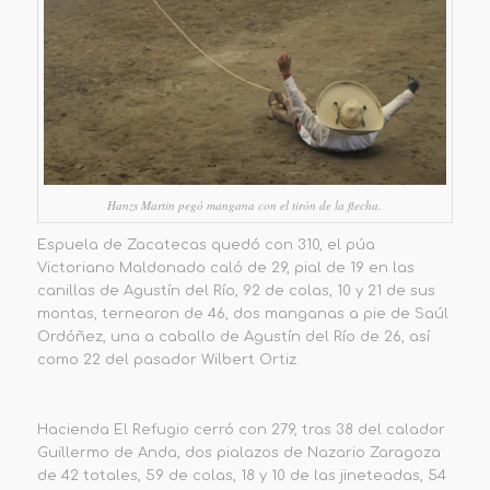
Hanzs Martin pegó mangana con el tirón de la flecha.
Espuela de Zacatecas quedó con 310, el púa
Victoriano Maldonado caló de 29, pial de 19 en las
canillas de Agustín del Río, 92 de colas, 10 y 21 de sus
montas, ternearon de 46, dos manganas a pie de Saúl
Ordóñez, una a caballo de Agustín del Río de 26, así
como 22 del pasador Wilbert Ortiz.
Hacienda El Refugio cerró con 279, tras 38 del calador
Guillermo de Anda, dos pialazos de Nazario Zaragoza
de 42 totales, 59 de colas, 18 y 10 de las jineteadas, 54