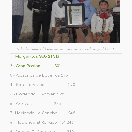
Salvador Barajas del Toro encabezó la premiación a lo mejor del 2022.
1.- Margaritas Sub 21 313
2.- Gran Pasión 301
3.- Alazanas de Bucerías 296
4.- San Francisco 290
5.- Hacienda El Porvenir 286
6.- Aketzalli 275
7.- Hacienda La Concha 248
8.- Hacienda El Renacer “B” 246