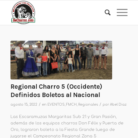
Regional Charro 5 (Occidente)
Definidos Boletos al Nacional
/
/
agosto 15, 2022
en
EVENTOS
,
FMCH
,
Regionales
por
Abel Diaz
Las Escaramuzas Margaritas Sub 21 y Gran Pasión,
además de los equipos charros Don Félix y Puerta de
Oro, lograron boleto a la Fiesta Grande luego de
jugarse el Campeonato Regional Zona 5