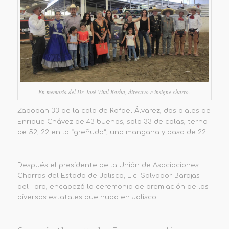
En memoria del Dr. José Vital Barba, directivo e insigne charro.
Zapopan 33 de la cala de Rafael Álvarez, dos piales de
Enrique Chávez de 43 buenos, solo 33 de colas, terna
de 52, 22 en la “greñuda”, una mangana y paso de 22.
Después el presidente de la Unión de Asociaciones
Charras del Estado de Jalisco, Lic. Salvador Barajas
del Toro, encabezó la ceremonia de premiación de los
diversos estatales que hubo en Jalisco.