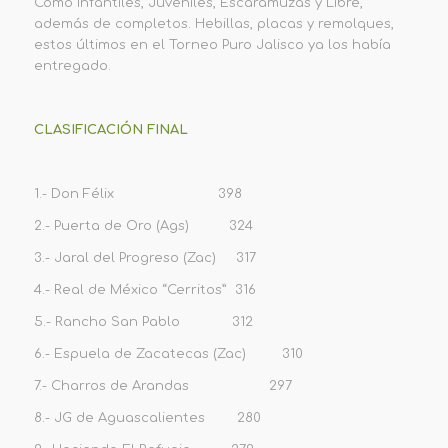
Como Infantiles, Juveniles, Escaramuzas y Libre,
además de completos. Hebillas, placas y remolques,
estos últimos en el Torneo Puro Jalisco ya los había
entregado.
CLASIFICACIÓN FINAL
1.- Don Félix 398
2.- Puerta de Oro (Ags) 324
3.- Jaral del Progreso (Zac) 317
4.- Real de México “Cerritos” 316
5.- Rancho San Pablo 312
6.- Espuela de Zacatecas (Zac) 310
7.- Charros de Arandas 297
8.- JG de Aguascalientes 280