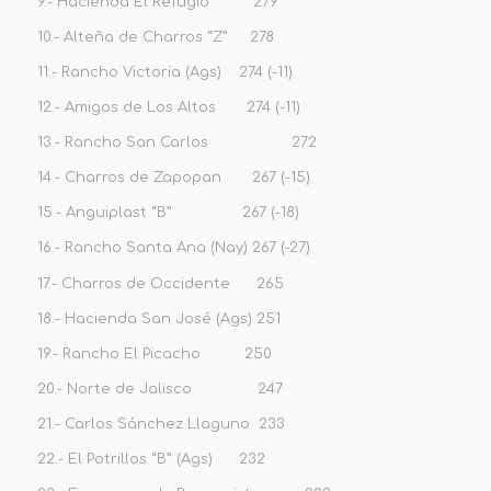
9.- Hacienda El Refugio 279
10.- Alteña de Charros “Z” 278
11.- Rancho Victoria (Ags) 274 (-11)
12.- Amigos de Los Altos 274 (-11)
13.- Rancho San Carlos 272
14.- Charros de Zapopan 267 (-15)
15.- Anguiplast “B” 267 (-18)
16.- Rancho Santa Ana (Nay) 267 (-27)
17.- Charros de Occidente 265
18.- Hacienda San José (Ags) 251
19.- Rancho El Picacho 250
20.- Norte de Jalisco 247
21.- Carlos Sánchez Llaguno 233
22.- El Potrillos “B” (Ags) 232