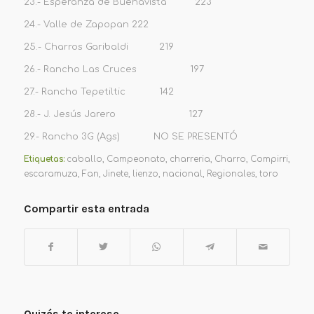
23.- Esperanza de Buenavista 223
24.- Valle de Zapopan 222
25.- Charros Garibaldi 219
26.- Rancho Las Cruces 197
27.- Rancho Tepetiltic 142
28.- J. Jesús Jarero 127
29.- Rancho 3G (Ags) NO SE PRESENTÓ
Etiquetas:
caballo
,
Campeonato
,
charreria
,
Charro
,
Compirri
,
escaramuza
,
Fan
,
Jinete
,
lienzo
,
nacional
,
Regionales
,
toro
Compartir esta entrada
Quizás te interese