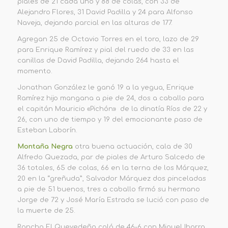
piales de 21 cada uno y 88 de colas, con 33 de
Alejandro Flores, 31 David Padilla y 24 para Alfonso
Naveja, dejando parcial en las alturas de 177.
Agregan 25 de Octavio Torres en el toro, lazo de 29
para Enrique Ramírez y pial del ruedo de 33 en las
canillas de David Padilla, dejando 264 hasta el
momento.
Jonathan González le ganó 19 a la yegua, Enrique
Ramírez hijo mangana a pie de 24, dos a caballo para
el capitán Mauricio «Pichón» de la dinatía Ríos de 22 y
26, con uno de tiempo y 19 del emocionante paso de
Esteban Laborín.
Montaña Negra
otra buena actuación, cala de 30
Alfredo Quezada, par de piales de Arturo Salcedo de
36 totales, 65 de colas, 66 en la terna de los Márquez,
20 en la “greñuda”, Salvador Márquez dos pinceladas
a pie de 51 buenos, tres a caballo firmó su hermano
Jorge de 72 y José María Estrada se lució con paso de
la muerte de 25.
Rancho El Quevedeño caló de 46-6 con Miguel Ibarra,