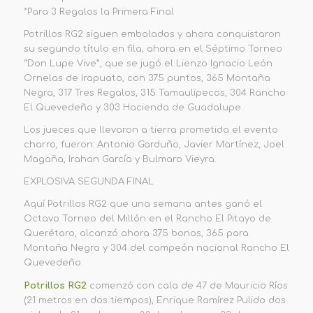
*Para 3 Regalos la Primera Final
Potrillos RG2 siguen embalados y ahora conquistaron
su segundo título en fila, ahora en el Séptimo Torneo
“Don Lupe Vive”, que se jugó el Lienzo Ignacio León
Ornelas de Irapuato, con 375 puntos, 365 Montaña
Negra, 317 Tres Regalos, 315 Tamaulipecos, 304 Rancho
El Quevedeño y 303 Hacienda de Guadalupe.
Los jueces que llevaron a tierra prometida el evento
charro, fueron: Antonio Garduño, Javier Martínez, Joel
Magaña, Irahan García y Bulmaro Vieyra.
EXPLOSIVA SEGUNDA FINAL
Aquí Potrillos RG2 que una semana antes ganó el
Octavo Torneo del Millón en el Rancho El Pitayo de
Querétaro, alcanzó ahora 375 bonos, 365 para
Montaña Negra y 304 del campeón nacional Rancho El
Quevedeño.
Potrillos RG2
comenzó con cala de 47 de Mauricio Ríos
(21 metros en dos tiempos), Enrique Ramírez Pulido dos