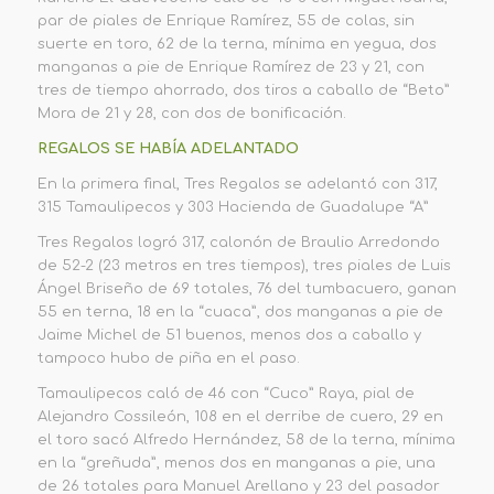
par de piales de Enrique Ramírez, 55 de colas, sin
suerte en toro, 62 de la terna, mínima en yegua, dos
manganas a pie de Enrique Ramírez de 23 y 21, con
tres de tiempo ahorrado, dos tiros a caballo de “Beto”
Mora de 21 y 28, con dos de bonificación.
REGALOS SE HABÍA ADELANTADO
En la primera final, Tres Regalos se adelantó con 317,
315 Tamaulipecos y 303 Hacienda de Guadalupe “A”
Tres Regalos logró 317, calonón de Braulio Arredondo
de 52-2 (23 metros en tres tiempos), tres piales de Luis
Ángel Briseño de 69 totales, 76 del tumbacuero, ganan
55 en terna, 18 en la “cuaca”, dos manganas a pie de
Jaime Michel de 51 buenos, menos dos a caballo y
tampoco hubo de piña en el paso.
Tamaulipecos caló de 46 con “Cuco” Raya, pial de
Alejandro Cossileón, 108 en el derribe de cuero, 29 en
el toro sacó Alfredo Hernández, 58 de la terna, mínima
en la “greñuda”, menos dos en manganas a pie, una
de 26 totales para Manuel Arellano y 23 del pasador