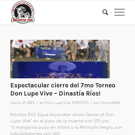
Espectacular cierre del 7mo Torneo
Don Lupe Vive – Dinastía Ríos!
/
/
marzo 21, 2022
en
Don Lupe Vive
,
EVENTOS
por
CharroFAN
Potrillos RG2 Sigue Imparable ahora Ganan el Don
Lupe Vive” en el paso de la muerte con 375 pts.
*5 manganas puso en órbita a la Montaña Negra, son
subcampeones con 365