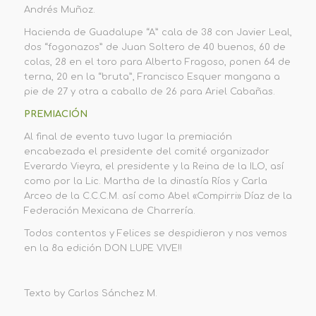
Andrés Muñoz.
Hacienda de Guadalupe “A” cala de 38 con Javier Leal,
dos “fogonazos” de Juan Soltero de 40 buenos, 60 de
colas, 28 en el toro para Alberto Fragoso, ponen 64 de
terna, 20 en la “bruta”, Francisco Esquer mangana a
pie de 27 y otra a caballo de 26 para Ariel Cabañas.
PREMIACIÓN
Al final de evento tuvo lugar la premiación
encabezada el presidente del comité organizador
Everardo Vieyra, el presidente y la Reina de la ILO, así
como por la Lic. Martha de la dinastía Ríos y Carla
Arceo de la C.C.C.M. así como Abel «Compirri» Díaz de la
Federación Mexicana de Charrería.
Todos contentos y Felices se despidieron y nos vemos
en la 8a edición DON LUPE VIVE!!
Texto by Carlos Sánchez M.