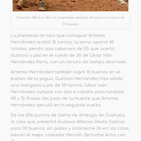
Consorcio Marín se llevó el compromiso matutino del jueves con marca de
254 puntos
La jineteada de toro que consigui
ó
Artemio
Hernández
recibió 10 tantos, la terna aportó 45
totales, siendo lazo cabecero de 25 que acertó
Gustavo y pial en el ruedo de 20 de César Iván
Hernández Parra, con un minuto de tiempo ahorrado.
Artemio Hernández también logró 10 buenos en el
jineteo de la yegua,
Gustavo Hernández hizo válida
una mangana a pie de
20 tantos,
César Iván
Hernández cumplió con dos a caballo para totalizar
48 y 15 finales del paso de la muerte que
Artemio
Hernández
ejecutó en la segunda
vuelta.
De los
206 puntos
de
Sierra de Arteaga
de Coahuila,
la cala que presentó Gustavo Alfonso Dávila Salinas
para 30 buenos, sin piales y solamente 36 en las colas,
siendo el mejor coleador Hernán Zertuche Acha con