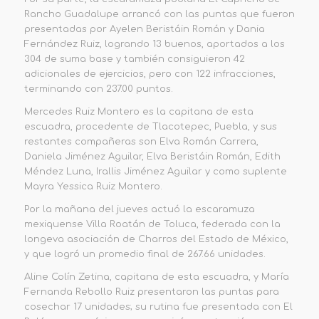
Rancho Guadalupe
arrancó con las puntas que
fueron
presentadas por
Ayele
n Beristáin Román y Dania
Fernández Ruiz
, logrando 13 buenos, aportados a los
304 de suma base y
también consiguieron 42
adicionales
de ejercicios, pero con 122 infracciones
,
terminando con
237.00 puntos
.
Mercedes Ruiz Montero es la capitana de esta
escuadra, procedente de Tlacotepec, Puebla, y sus
restantes compañeras son
Elva Román Carrera,
Daniela Jiménez Aguilar,
Elva Beristáin Román, Edith
Méndez Luna, I
r
allis Jiménez Aguilar
y como suplente
Mayra Yessica Ruiz Montero.
Por la mañana del jueves actuó la escaramuza
mexiquense
Villa Roatán
de Toluca, federada con la
longeva asociación de Charros del Estado de México,
y que logró un promedio final de
267.66 unidades
.
Aline Colín Zetina, capitana de esta escuadra, y
María
Fernanda Rebollo Ruiz
presentaron las puntas para
cosechar 17 unidades; su rutina fue presentada con
El