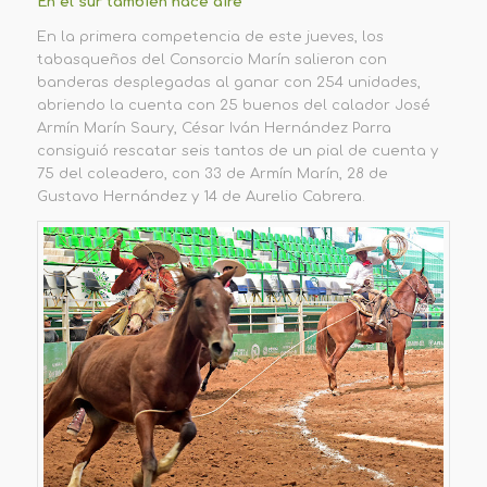
En el sur también hace aire
En la
primera
competencia de este jueves,
los
tabasqueños del
Consorcio Marín
sal
ieron
con
banderas desplegadas
al ganar
con
254 unidades
,
abriendo
la cuenta con 25
buenos
del calador José
Armín Marín Saury
, César Iván Hernández Parra
consiguió rescatar seis tantos de un pial de cuenta y
75 de
l coleadero,
con 33 de Armín Marín, 28 de
Gustavo Hernández y 14
de
Aurelio Cabrera.