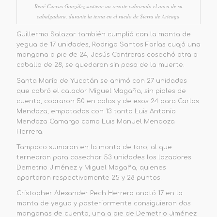
René Cuevas González sostiene un resorte cubriendo el anca de su
cabalgadura, durante la terna en el ruedo de Sierra de Arteaga
Guillermo Salazar también cumplió con la monta de
yegua de 17 unidades, Rodrigo Santos Farías cuajó una
mangana a pie de 24,
Jesús Contreras cosechó otra a
caballo de 28
, se quedaron
sin paso de la muerte.
Santa María
de Yuca
t
án se anim
ó
con 27
unidades
que cobró
el calador Miguel Magaña,
sin piales de
cuenta,
cobraron 50 en colas y
de esos 24 para Carlos
Mendoza
,
empatados con 13 tanto Luis Antonio
Mendoza
Camargo como Luis Manuel Mendoza
Herrera.
Tampoco sumaron en la monta de toro, al que
t
ernearon
para cosechar
53
unidades
los lazadores
Demetrio Jiménez y Miguel Magaña
, quienes
aportaron respectivamente 25 y 28 puntos.
Cristopher Alexander Pech Herrera anotó
17 en la
monta de
yegua
y posteriormente consiguieron dos
manganas de cuenta, una a pie de Demetrio Jiménez