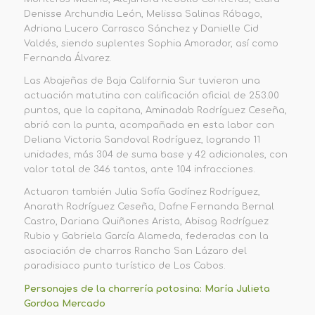
Denisse Archundia León, Melissa Salinas Rábago,
Adriana Lucero
Carrasco Sánchez y Danielle Cid
Valdés,
siendo suplente
s
Sophia Amorador, así como
Fernanda Álvarez.
Las
Abajeñas
de Baja California Sur
tuvieron una
actuación matutina con calificación oficial de
253.00
puntos
,
que
la capitana,
Aminadab Rodríguez Ceseña,
abrió con la punta, acompañada en esta labor con
Deliana Victoria Sandoval Rodríguez,
logrando
11
unidades, más 304 de suma base y 42 adicionales,
con
valor total de 346 tantos
, ante 104 infracciones
.
Actuaron también Julia Sofía Godínez Rodríguez,
Anarath Rodríguez Ceseña, Dafne Fernanda Bernal
Castro, Dariana Quiñones Arista,
Abisag Rodríguez
Rubio
y Gabriela García Alameda,
federadas con la
asociación de charros Rancho San Lázaro de
l
paradisiaco punto turístico de
Los Cabos.
Personajes de la charrería potosina: María Julieta
Gordoa Mercado