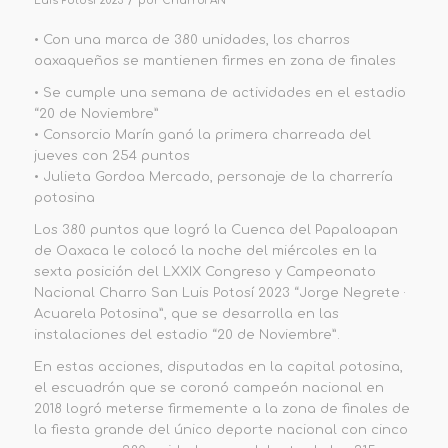
/
Luis Potosi 2023
por
CharroFAN
•
Con una marca de 380 unidades, los charros
oaxaqueños se mantienen firmes en zona de finales
•
Se cumple una semana de actividades en el estadio
“20 de Noviembre”
•
Consorcio Marín
ganó la primera charreada del
jueves con 254 puntos
•
Julieta Gordoa
Mercado, personaje de la charrería
potosina
Los 380 puntos que logró la Cuenca del Papaloapan
de Oaxaca le colocó la noche del miércoles en la
sexta posición del LXXIX Congreso y Campeonato
Nacional Charro San Luis Potosí 2023 “Jorge Negrete ·
Acuarela Potosina”
, que se desarrolla en las
instalaciones del estadio “20 de Noviembre”.
En estas acciones, disputadas en la capital potosina,
el escuadrón que se coronó campeón nacional en
2018 logró meterse firmemente a
la zona de finales
de
la fiesta grande del único deporte nacional con cinco