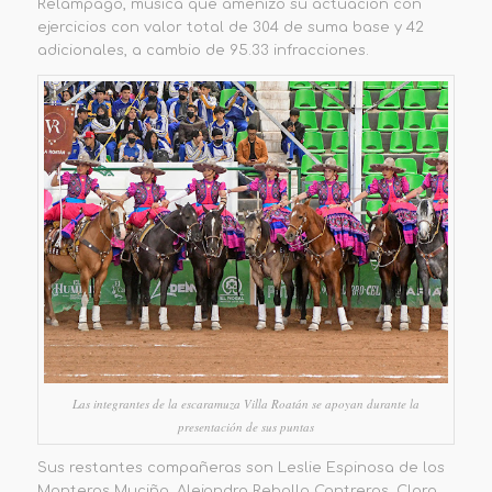
Relámpago
, música que amenizó su actuación con
ejercicios con valor total de 304 de suma base y 42
adicionales, a cambio de
95.33 infracciones.
Las integrantes de la escaramuza Villa Roatán se apoyan durante la
presentación de sus puntas
Sus restantes compañeras
son Leslie Espinosa de los
Monteros Muciño,
Alejandra Rebollo Contreras, Clara