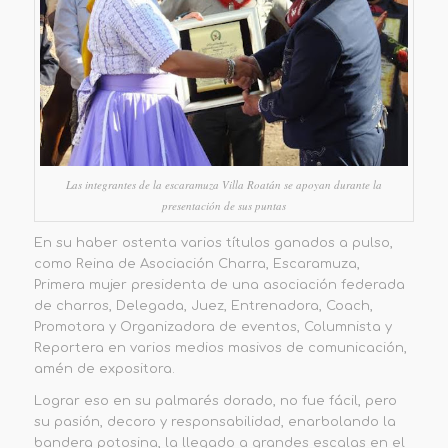
Las integrantes de la escaramuza Villa Roatán se apoyan durante la
presentación de sus puntas
En su haber ostenta varios títulos ganados a pulso,
como Reina de Asociación Charra, Escaramuza,
Primera mujer presidenta de una asociación federada
de charros, Delegada, Juez, Entrenadora, Coach,
Promotora y Organizadora de eventos, Columnista y
Reportera en varios medios masivos de comunicación,
amén de expositora.
Lograr eso en su palmarés dorado, no fue fácil, pero
su pasión, decoro y responsabilidad, enarbolando la
bandera potosina, la llegado a grandes escalas en el