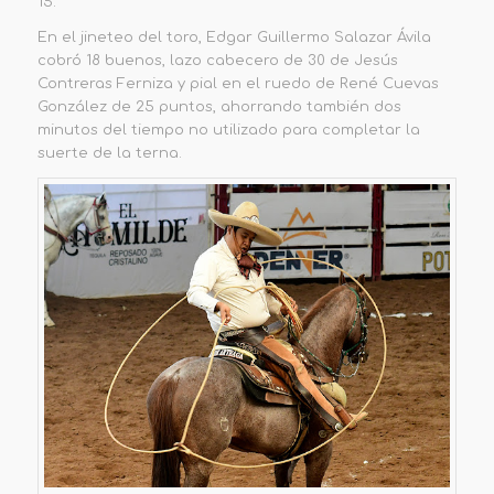
15.
En el jineteo del toro, Edgar Guillermo Salazar Ávila
cobró 18 buenos, lazo cabecero de 30 de Jesús
Contreras Ferniza y pial en el ruedo de René Cuevas
González de 25 puntos,
ahorrando también dos
minutos del tiempo no utilizado para completar la
suerte de la terna.