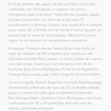
El buen jineteo de yegua de Arturo Cano Cano fue
calificado con 21 buenos, y cayeron las cinco
manganas que acertaron Yamil García Casado, quien
se fue a las nubes con las tres a pie para 77
acumulados, y Rodrigo Osorio, que cuajó dos a caballo
para otros 52, y 21 más de Fernando Franco Aguilar en
el paso de la muerte, alcanzando
380 puntos
para
lograr la victoria en la competencia nocturna.
El equipo
Trareysa «A»
de Tamaulipas tuvo inicio la
cala de caballo de 38 unidades por conducto de
Salvador Eutimio Ríos López, no hubo piales de cuenta
y en las colas cosecharon 67, abriendo con 38 de
Gustavo Saúl Cano Rodríguez, 23 de Dervil Rigoberto
Chalup Baca y seis que cobró Jorge Erick Cantú Peña.
Ya en el ruedo, Rafael Alejandro Estrada Ramírez pegó
interesante jineteada de toro de 20 unidades, dando
paso a una terna cara que completaron Germán
Percástegui Rojas y Gustavo Cano Rodríguez, con lazos
calificados con 32 y 30 unidades, dos minutos de
tiempo ahorrado inclusive.