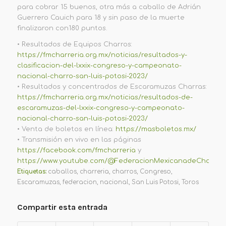
para cobrar 15 buenos, otra más a caballo de Adrián
Guerrero Cauich para 18 y sin paso de la muerte
finalizaron
con
180 puntos
.
•
Resultados de Equipos Charros:
https://fmcharreria.org.mx/noticias/resultados-y-
clasificacion-del-lxxix-congreso-y-campeonato-
nacional-charro-san-luis-potosi-2023/
•
Resultados y concentrados de Escaramuzas Charras:
https://fmcharreria.org.mx/noticias/resultados-de-
escaramuzas-del-lxxix-congreso-y-campeonato-
nacional-charro-san-luis-potosi-2023/
•
Venta de boletos en línea:
https://masboletos.mx/
•
Transmisión en vivo en las páginas
https://facebook.com/fmcharreria
y
https://www.youtube.com/@FederacionMexicanadeCharreri
Etiquetas:
caballos
,
charreria
,
charros
,
Congreso
,
Escaramuzas
,
federacion
,
nacional
,
San Luis Potosi
,
Toros
Compartir esta entrada