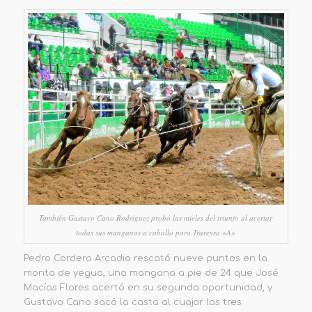
También Gustavo Cano Rodríguez probó las mieles del triunfo al acertar
todas sus manganas a caballo para Trareysa «A»
Pedro Cordero Arcadia rescató nueve puntos en la
monta de yegua, una mangana a pie de 24 que José
Macías Flores acertó en su segunda oportunidad, y
Gustavo Cano sacó la casta al cuajar las tres