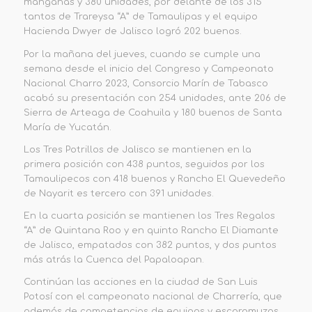
manganas y 380 unidades, por delante de los 315
tantos de Trareysa “A” de Tamaulipas y
el equipo
Hacienda Dwyer de Jalisco logró 202 buenos.
Por la mañana del jueves, cuando se cumple una
semana desde el inicio del Congreso y Campeonato
Nacional Charro 2023, Consorcio Marín de Tabasco
acabó su
presentación con 254 unidades, ante 206 de
Sierra de Arteaga de Coahuila y 180 buenos de
Santa
María de Yucatán.
Los Tres Potrillos de Jalisco se mantienen en la
primera posición con 438 puntos, seguidos por los
Tamaulipecos con 418 buenos y Rancho El Quevedeño
de Nayarit es tercero con 391 unidades.
En la cuarta posición se mantienen los Tres Regalos
“A” de Quintana Roo y en quinto Rancho El Diamante
de Jalisco, empatados con 382 puntos, y dos puntos
más atrás la Cuenca del Papaloapan.
Continúan las acciones en la ciudad de San Luis
Potosí
con el campeonato nacional de Charrería, que
además de competencias de equipos y escaramuzas