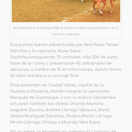
Las damas de la escaramuza Villa de Oxitipa cerraron su presentación con el
ejercicio compuesto
Sus puntas fueron presentad
as por
Ana Paola Támez
Sánchez y la capitana,
Alexa Salas
Saldaña,
consiguiendo 12 unidades, más
304 de suma
base de la rutina y presentaron 42 adicionales
de
ejercicios, a cambio de 76.66 infracciones, dando forma
de esta manera a su puntaje final.
Ellas proceden de
Ciudad Valles,
capital de la
Huasteca Potosina, donde integran la asociación
Marqués de Guadalupe,
y con la música
Carmentea
actuaron también las damas charras Mariana
Izaguirre Zapata, Andrea Lárraga Vázquez,
María
Teresa Rodríguez Sánchez, Paulina Rocha Lárraga,
Miriam Lárraga Ortega y Miranda Vera Rubio.
Por su parte, la escaramuza poblana
El Capricho de