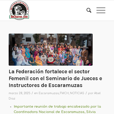
La Federación fortalece el sector
Femenil con el Seminario de Jueces e
Instructores de Escaramuzas
/
/
marzo 28, 2025
en
Escaramuzas
,
FMCH
,
NOTICIAS
por
Abel
Diaz
Importante reunión de trabajo encabezado por la
Coordinadora Nacional de Escaramuzas, Silvia