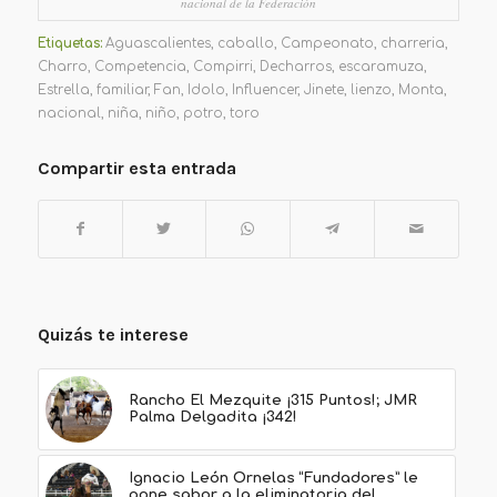
nacional de la Federación
Etiquetas:
Aguascalientes
,
caballo
,
Campeonato
,
charreria
,
Charro
,
Competencia
,
Compirri
,
Decharros
,
escaramuza
,
Estrella
,
familiar
,
Fan
,
Idolo
,
Influencer
,
Jinete
,
lienzo
,
Monta
,
nacional
,
niña
,
niño
,
potro
,
toro
Compartir esta entrada
Quizás te interese
Rancho El Mezquite ¡315 Puntos!; JMR
Palma Delgadita ¡342!
Ignacio León Ornelas “Fundadores” le
pone sabor a la eliminatoria del