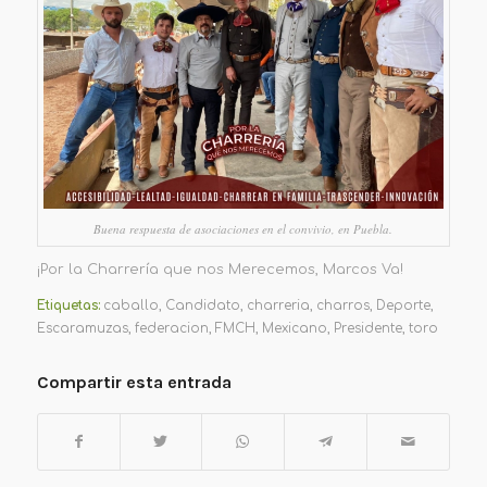
Buena respuesta de asociaciones en el convivio, en Puebla.
¡Por la Charrería que nos Merecemos, Marcos Va!
Etiquetas:
caballo
,
Candidato
,
charreria
,
charros
,
Deporte
,
Escaramuzas
,
federacion
,
FMCH
,
Mexicano
,
Presidente
,
toro
Compartir esta entrada