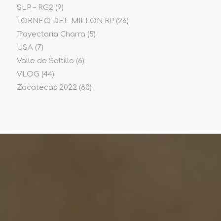
SLP – RG2
(9)
TORNEO DEL MILLON RP
(26)
Trayectoria Charra
(5)
USA
(7)
Valle de Saltillo
(6)
VLOG
(44)
Zacatecas 2022
(80)