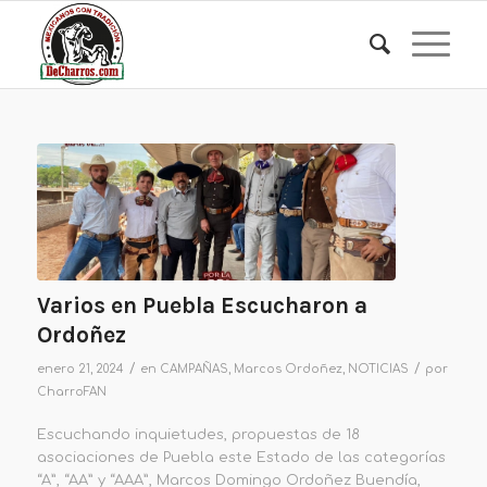
Varios en Puebla Escucharon a
Ordoñez
/
/
enero 21, 2024
en
CAMPAÑAS
,
Marcos Ordoñez
,
NOTICIAS
por
CharroFAN
Escuchando inquietudes, propuestas de 18
asociaciones de Puebla este Estado de las categorías
“A”, “AA” y “AAA”, Marcos Domingo Ordoñez Buendía,