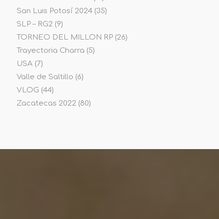
San Luis Potosí 2024
(35)
SLP – RG2
(9)
TORNEO DEL MILLON RP
(26)
Trayectoria Charra
(5)
USA
(7)
Valle de Saltillo
(6)
VLOG
(44)
Zacatecas 2022
(80)