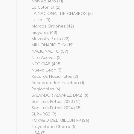
Iván Agüero
(71)
La Colonial
(2)
LA NACIONAL DE CHARROS
(8)
Luisa I
(3)
Marcos Ordoñez
(42)
mayores
(48)
Mezcal y Plata
(22)
MILLONARIO THV
(19)
NACIONALITO
(59)
Nito Aceves
(3)
NOTICIAS
(405)
Nuevo Leon
(5)
Records Nacionales
(2)
Recuerdo don Esteban
(1)
Regionales
(6)
SALVADOR ALVAREZ DÍAZ
(8)
San Luis Potosi 2023
(61)
San Luis Potosí 2024
(35)
SLP – RG2
(9)
TORNEO DEL MILLON RP
(26)
Trayectoria Charra
(5)
USA
(7)