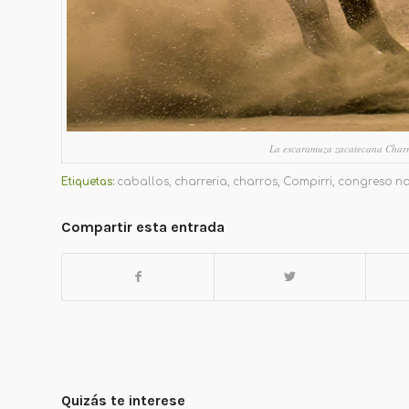
La escaramuza zacatecana Charra 
Etiquetas:
caballos
,
charreria
,
charros
,
Compirri
,
congreso na
Compartir esta entrada
Quizás te interese