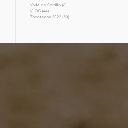
Valle de Saltillo
(6)
VLOG
(44)
Zacatecas 2022
(80)