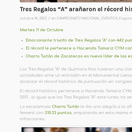
Tres Regalos “A” arañaron el récord h
/
octubre 14, 2022
en
CAMPEONATO NACIONAL
,
EVENTOS
,
Fogon
Martes 11 de Octubre
Emocionante triunfo de Tres Regalos “A” con 442 pu
El récord le pertenece a Hacienda Tamariz CYM con
Charra Tuitán de Zacatecas es nueva líder de las 
Los Tres Regalos “A” de Quintana Roo tuvieron una cla
actividades ante un entradón en el Monumental Lienzo
alcanzar el récord histórico de puntuación en congre
El récord histórico pertenece a Hacienda Tamariz CYM
2013 , al igual que los Tres Regalos “A” este lunes, no 
La escaramuza
Charra Tuitán
le dio una alegría a la a
femenil con
310.33 puntos
, empatando en esta misma m
infracciones.