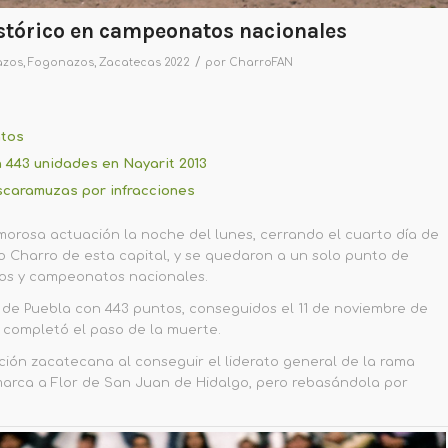
istórico en campeonatos nacionales
/
azos
,
Fogonazos
,
Zacatecas 2022
por
CharroFAN
ntos
 443 unidades en Nayarit 2013
escaramuzas por infracciones
morosa actuación la noche del lunes, cerrando el cuarto día de
 Charro de esta capital, y se quedaron a un solo punto de
sos y campeonatos nacionales.
 de Puebla con 443 puntos, conseguidos el 11 de noviembre de
se completó el paso de la muerte.
fición zacatecana al conseguir el liderato general de la rama
arca a Flor de San Juan de Hidalgo, pero rebasándola por