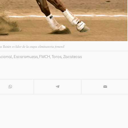
Tuitán es líder de la etapa eliminatoria femenil
cional
,
Escaramuzas
,
FMCH
,
Toros
,
Zacatecas