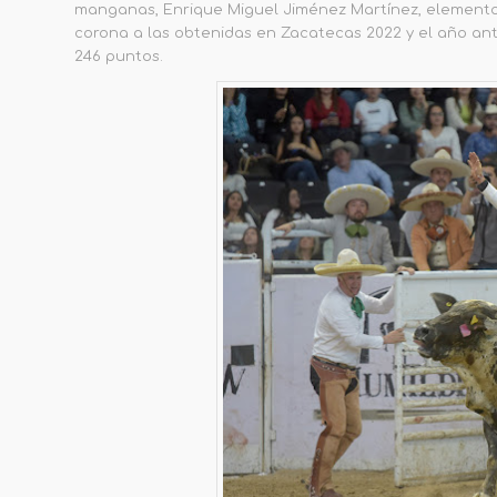
manganas, Enrique Miguel Jiménez Martínez, elemento de
corona a las obtenidas en
Zacatecas 2022 y el año ant
246 puntos.