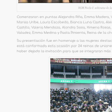
SGM Paola I, soberana de la
Comenzaron en punta
s
Alejandra Piña, Emma Madera, V
Marisa Uribe, Laura Escobedo, Bianca Luna Castro, Alex
Castillo, V
a
ler
i
a Mendoza, Alondra Sosa, Ximena Rosas, S
Valadez, Emma Medina y Paola Pimienta, Reina de
la ch
Su presentación fue en homenaje a las mujeres destaca
está conformada esta ocasión por 24 reinas de
u
nion
haber dejado la invitación para que se integraran más