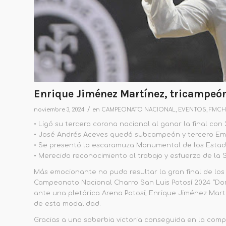
Enrique Jiménez Martínez, tricampeó
/
noviembre 3, 2024
en
CAMPEONATO NACIONAL
,
EVENTOS
,
FMCH
•
Ligó su tercera corona nacional al ganar la final con
•
José Andrés Aceves quedó subcampeón y tercero E
•
Se presentó la escaramuza Monumental de los Estad
•
Merecido reconocimiento al trabajo y esfuerzo de la S
Más emocionante no pudo resultar la
gran final de lo
Campeonato Nacional Charro San Luis Potosí 2024 “Don
ante una plet
órica Arena P
otosí, Enrique Jiménez Mar
de esta modalidad.
Gracias a una soberbia victoria
conseguida en la comp