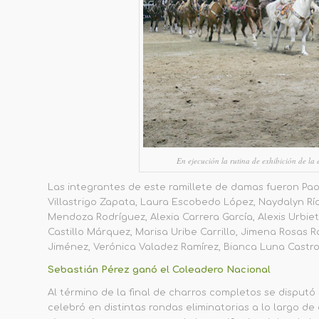
En ejecución la rutina de exhibición de l
L
as integrantes
de este ramillete de damas fueron
Pao
Villastrigo Zapata, Laura Escobedo López, Naydalyn Río
Mendoza Rodríguez, Alexia Carrera García, Alexis Urbiet
Castillo Márquez, Marisa Uribe Carrillo, Jimena Rosas R
Jiménez, Verónica Valadez Ramírez, Bianca Luna Cast
Sebastián Pérez
ganó el Coleadero Nacional
Al término de la final de charros completos se disputó
celebró en distintas rondas eliminatorias a lo largo
de 