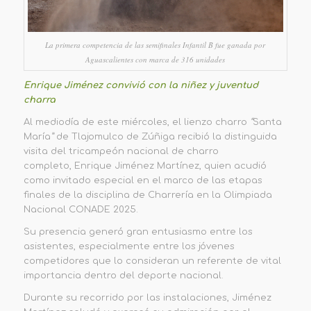
La primera competencia de las semifinales Infantil B fue ganada por
Aguascalientes con marca de 316 unidades
Enrique Jiménez convivió con la niñez y juventud
charra
Al mediodía de este miércoles, el lienzo charro
“
Santa
María
”
de Tlajomulco de Zúñiga recibió la distinguida
visita del tricampeón nacional de charro
completo, Enrique Jiménez Martínez, quien acudió
como invitado especial en el marco de las etapas
finales de la disciplina de Charrería en la Olimpiada
Nacional CONADE 2025.
Su presencia generó gran entusiasmo entre los
asistentes, especialmente entre los jóvenes
competidores que lo consideran un referente de vital
importancia dentro del deporte nacional.
Durante su recorrido por las instalaciones, Jiménez