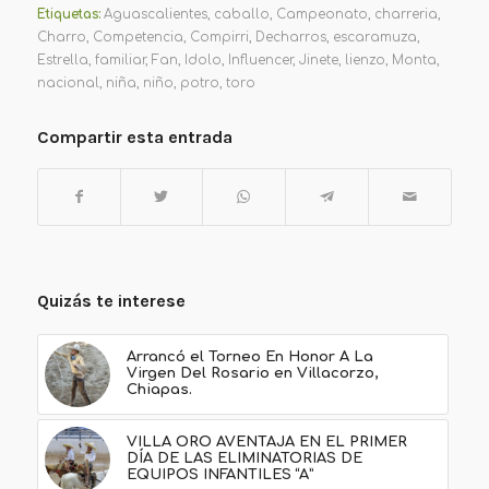
Etiquetas:
Aguascalientes
,
caballo
,
Campeonato
,
charreria
,
Charro
,
Competencia
,
Compirri
,
Decharros
,
escaramuza
,
Estrella
,
familiar
,
Fan
,
Idolo
,
Influencer
,
Jinete
,
lienzo
,
Monta
,
nacional
,
niña
,
niño
,
potro
,
toro
Compartir esta entrada
Quizás te interese
Arrancó el Torneo En Honor A La
Virgen Del Rosario en Villacorzo,
Chiapas.
VILLA ORO AVENTAJA EN EL PRIMER
DÍA DE LAS ELIMINATORIAS DE
EQUIPOS INFANTILES “A”