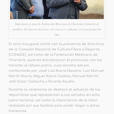
Importante es para la Federación Mexicana de Charrería el fomento al
semillero del deporte mexicano, tal como se ve reflejado en la participación
char
El acto inaugural contó con la presencia de directivos
de la Comisión Nacional de Cultura Física y Deporte
(CONADE), así como de la Federación Mexicana de
Charrería, quienes encabezaron el protocolo con los
honores al lábaro patrio, cuya escolta estuvo
conformada por José Luis Ibarra Navarro, Luis Manuel
Martín Ibarra, Miguel Ibarra Casillas, Manuel Martín,
Jalil Dulac Camacho y Ricardo Azuela.
Durante la ceremonia se destacó el esfuerzo de los
deportistas que representan a sus estados en esta
justa nacional, así como la importancia de la labor
realizada por sus familias para poder llegar a estas
instancias.