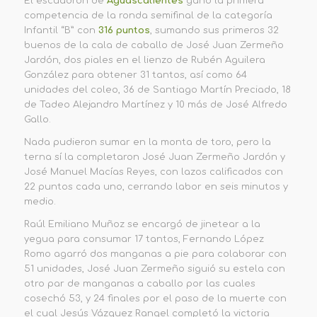
El escuadrón de
Aguascalientes
ganó la primera
competencia de la ronda semifinal de la categoría
Infantil “B” con
316 puntos
, sumando sus primeros 32
buenos de la cala de caballo de José Juan Zermeño
Jardón, dos piales en el lienzo de Rubén Aguilera
González para obtener 31 tantos, así como 64
unidades del coleo, 36 de Santiago Martín Preciado, 18
de Tadeo Alejandro Martínez y 10 más de José Alfredo
Gallo.
Nada pudieron sumar en la monta de toro, pero la
terna sí la completaron José Juan Zermeño Jardón y
José Manuel Macías Reyes, con lazos calificados con
22 puntos cada uno, cerrando labor en seis minutos y
medio.
Raúl Emiliano Muñoz se encargó de jinetear a la
yegua para consumar 17 tantos, Fernando López
Romo agarró dos manganas a pie para colaborar con
51 unidades, José Juan Zermeño siguió su estela con
otro par de manganas a caballo por las cuales
cosechó 53, y 24 finales por el paso de la muerte con
el cual Jesús Vázquez Rangel completó la victoria