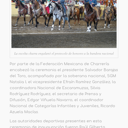
La escolta charra engalanó el protocolo de honores a la bandera nacional
Por parte de la Federación Mexicana de Charrería
encabezó la ceremonia el presidente Salvador Barajas
del Toro, acompañado por la soberana nacional, SGM
Natalia I; el vicepresidente Efraín Ramírez González; la
coordinadora Nacional de Escaramuzas, Silvia
Rodríguez Rodríguez; el secretario de Prensa y
Difusión, Edgar Viñuela Navarro; el coordinador
Nacional de Categorías Infantiles y Juveniles, Ricardo
Azuela Macías.
Las autoridades deportivas presentes en esta
ceremonia de inauguración fueron Raúl Gilberto