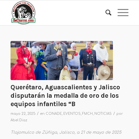
Querétaro, Aguascalientes y Jalisco
disputarán la medalla de oro de los
equipos infantiles “B
/
/
mayo 22, 2025
en
CONADE
,
EVENTOS
,
FMCH
,
NOTICIAS
por
Abel Diaz
Tlajomulco de Zúñiga, Jalisco, a 21 de mayo de 2025