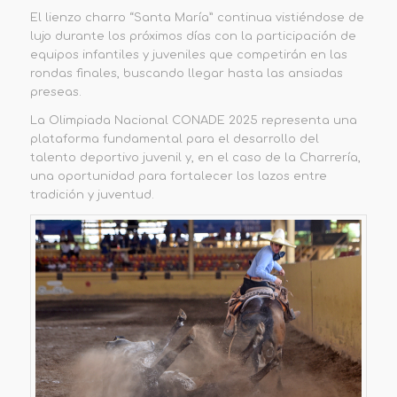
El lienzo charro “Santa María” continua vistiéndose de
lujo durante los próximos días con la participación de
equipos infantiles y juveniles que competirán en las
rondas finales, buscando llegar hasta las ansiadas
preseas.
La Olimpiada Nacional CONADE 2025 representa una
plataforma fundamental para el desarrollo del
talento deportivo juvenil y, en el caso de la Charrería,
una oportunidad para fortalecer los lazos entre
tradición y juventud.