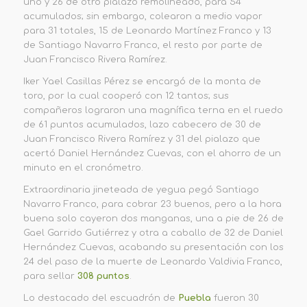
uno y 26 de otro pialazo remolineado, para 54
acumulados; sin embargo, colearon a medio vapor
para 31 totales, 15 de Leonardo Martínez Franco y 13
de Santiago Navarro Franco, el resto por parte de
Juan Francisco Rivera Ramírez.
Iker Yael Casillas Pérez se encargó de la monta de
toro, por la cual cooperó con 12 tantos; sus
compañeros lograron una magnífica terna en el ruedo
de 61 puntos acumulados, lazo cabecero de 30 de
Juan Francisco Rivera Ramírez y 31 del pialazo que
acertó Daniel Hernández Cuevas, con el ahorro de un
minuto en el cronómetro.
Extraordinaria jineteada de yegua pegó Santiago
Navarro Franco, para cobrar 23 buenos, pero a la hora
buena solo cayeron dos manganas, una a pie de 26 de
Gael Garrido Gutiérrez y otra a caballo de 32 de Daniel
Hernández Cuevas, acabando su presentación con los
24 del paso de la muerte de Leonardo Valdivia Franco,
para sellar
308 puntos
.
Lo destacado del escuadrón de
Puebla
fueron 30