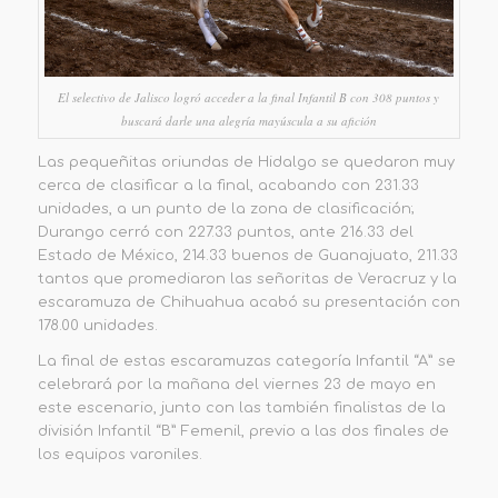
El selectivo de Jalisco logró acceder a la final Infantil B con 308 puntos y
buscará darle una alegría mayúscula a su afición
Las pequeñitas oriundas de Hidalgo se quedaron muy
cerca de clasificar a la final, acabando con 231.33
unidades, a un punto de la zona de clasificación;
Durango cerró con 227.33 puntos, ante 216.33 del
Estado de México, 214.33 buenos de Guanajuato, 211.33
tantos que promediaron las señoritas de Veracruz y la
escaramuza de Chihuahua acabó su presentación con
178.00 unidades.
La final de estas escaramuzas categoría Infantil “A” se
celebrará por la mañana del viernes 23 de mayo en
este escenario, junto con las también finalistas de la
división Infantil “B” Femenil, previo a las dos finales de
los equipos varoniles.