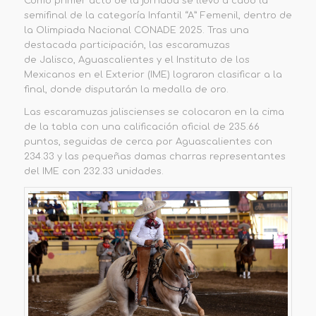
Como primer acto de la jornada se llevó a cabo la
semifinal de la categoría Infantil “A” Femenil, dentro de
la Olimpiada Nacional CONADE 2025. Tras una
destacada participación, las escaramuzas
de Jalisco, Aguascalientes y el Instituto de los
Mexicanos en el Exterior (IME) lograron clasificar a la
final, donde disputarán la medalla de oro.
Las escaramuzas jaliscienses se colocaron en la cima
de la tabla con una calificación oficial de 235.66
puntos, seguidas de cerca por Aguascalientes con
234.33 y las pequeñas damas charras representantes
del IME con 232.33 unidades.