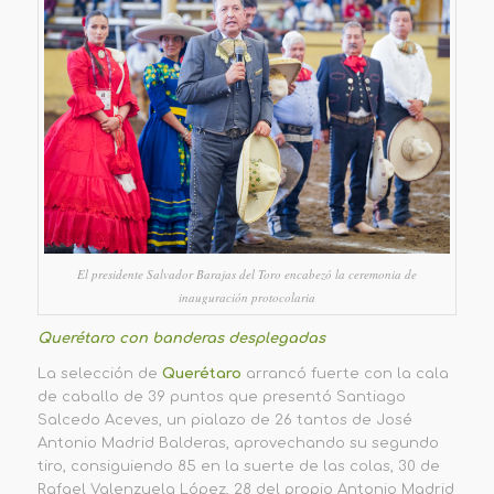
El presidente Salvador Barajas del Toro encabezó la ceremonia de
inauguración protocolaria
Querétaro con banderas desplegadas
La selección de
Querétaro
arrancó fuerte con la cala
de caballo de 39 puntos que presentó Santiago
Salcedo Aceves, un pialazo de 26 tantos de José
Antonio Madrid Balderas, aprovechando su segundo
tiro, consiguiendo 85 en la suerte de las colas, 30 de
Rafael Valenzuela López, 28 del propio Antonio Madrid