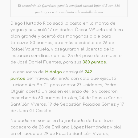
El escuadrón de Querétaro ganó la semifinal varonil Infantil B con 330
puntos y es serio candidato a la medalla de oro
Diego Hurtado Rico sacó la casta en la monta de
yegua y acumuló 17 unidades, Óscar Viñuela salió en
plan grande y acertó dos manganas a pie para
totalizar 53 buenos, otra más a caballo de 26 de
Rafael Valenzuela, y aseguraron el liderato de la
instancia semifinal con los 25 del paso de la muerte
de José Daniel Fuentes, para sus
330 puntos
.
La escuadra de
Hidalgo
consiguió
242
puntos
definitivos, abriendo con cala que ejecutó
Luciano Acuña Gil para anotar 37 unidades, Pedro
Olguín acertó un pial en el lienzo de 16 y colearon
cosechando 60 buenos totales, 24 de Fausto Carlos
Santillán Viveros, 19 de Sebastián Palacios Gómez y 17
de Juan Gil Castillo.
No pudieron sumar en la jineteada de toro, lazo
cabecero de 23 de Emiliano López Hernández y pial
en el ruedo de 29 de Fausto Santillán Viveros,