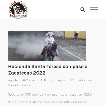
Hacienda Santa Teresa con pase a
Zacatecas 2022
/
/
agosto 11, 2022
en
ESTATALES
,
Iván Agüero
,
NOTICIAS
por
Salvador Rivera
*Lograron 338 puntos y en promedio registran 321.5
*En el primer Estatal consumaron 305 unidades.