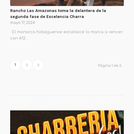
Rancho Las Amazonas toma la delantera de la
segunda fase de Excelencia Charra
mayo 17, 2024
· El monarca hidalguense establece la marca a vencer
con 412…
1
2
3
Página 1 de 3