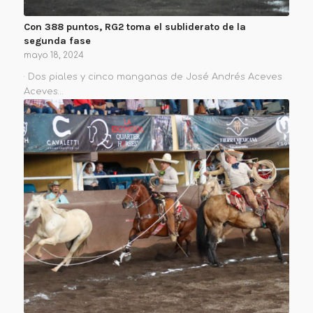
Con 388 puntos, RG2 toma el subliderato de la
segunda fase
mayo 18, 2024
· Dos piales y cinco manganas de José Andrés Aceves
Aceves…