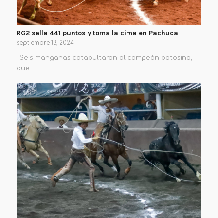
RG2 sella 441 puntos y toma la cima en Pachuca
septiembre 13, 2024
· Seis manganas catapultaron al campeón potosino,
que…