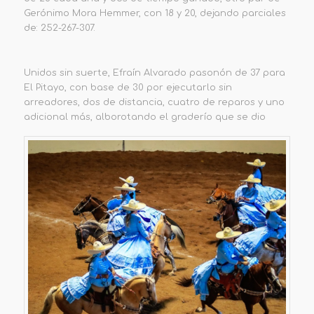
Gerónimo Mora Hemmer, con 18 y 20, dejando parciales
de: 252-267-307.
Unidos sin suerte, Efraín Alvarado pasonón de 37 para
El Pitayo, con base de 30 por ejecutarlo sin
arreadores, dos de distancia, cuatro de reparos y uno
adicional más, alborotando el graderío que se dio