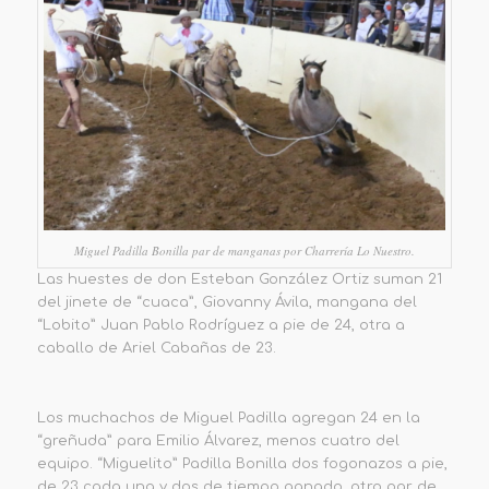
Miguel Padilla Bonilla par de manganas por Charrería Lo Nuestro.
Las huestes de don Esteban González Ortiz suman 21
del jinete de “cuaca”, Giovanny Ávila, mangana del
“Lobito” Juan Pablo Rodríguez a pie de 24, otra a
caballo de Ariel Cabañas de 23.
Los muchachos de Miguel Padilla agregan 24 en la
“greñuda” para Emilio Álvarez, menos cuatro del
equipo. “Miguelito” Padilla Bonilla dos fogonazos a pie,
de 23 cada una y dos de tiempo ganado, otro par de