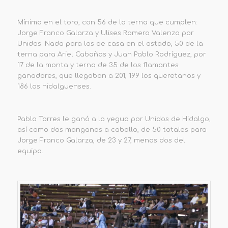
Mínima en el toro, con 56 de la terna que cumplen:
Jorge Franco Galarza y Ulises Romero Valenzo por
Unidos. Nada para los de casa en el astado, 50 de la
terna para Ariel Cabañas y Juan Pablo Rodríguez, por
17 de la monta y terna de 35 de los flamantes
ganadores, que llegaban a 201, 199 los queretanos y
186 los hidalguenses.
Pablo Torres le ganó a la yegua por Unidos de Hidalgo,
así como dos manganas a caballo, de 50 totales para
Jorge Franco Galarza, de 23 y 27, menos dos del
equipo.