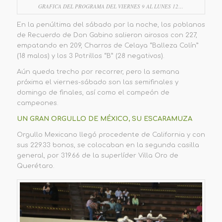
GRAFICA DEL PROGRAMA DEL VIERNES 9 AL LUNES 12…
En la penúltima del sábado por la noche, los poblanos
de Recuerdo de Don Gabino salieron airosos con 227,
empatando en 209, Charros de Celaya “Balleza Colín”
(18 malos) y los 3 Potrillos “B” (28 negativos).
Aún queda trecho por recorrer, pero la semana
próxima el viernes-sábado son las semifinales y
domingo de finales, así como el campeón de
campeones.
UN GRAN ORGULLO DE MÉXICO, SU ESCARAMUZA
Orgullo Mexicano llegó procedente de California y con
sus 229.33 bonos, se colocaban en la segunda casilla
general, por 319.66 de la superlíder Villa Oro de
Querétaro.