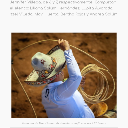
Jennifer Villeda, de 6 y 7, respectivamente. Completan
el elenco: Liliana Salúm Hernández, Lupita Alvarado,
Itzel Villeda, Mavi Huerta, Bertha Rojas y Andrea Salúm.
Recuerdo de Don Gabino de Puebla, triunfó con sus 227 bonos.