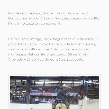
Pial de cada equipo, Jorge Franco Galarza fiel al
librito, chorreó de 18, David González Lepe otro de 18 y
Marcelino Loza lo rubricó de 19.
En la suerte ráfaga, los hidalguenses 69 y de esos, 33
para Jorge Uribe Litvak; De los 95 de los anfitriones,
destacan los 40 de José Antonio Salcedo López
mandamás del comité organizador, 28 de Efraín
Alvarado y 27 de Ricardo González Escobedo.