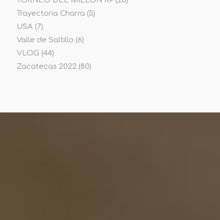
TORNEO DEL MILLON RP
(26)
Trayectoria Charra
(5)
USA
(7)
Valle de Saltillo
(6)
VLOG
(44)
Zacatecas 2022
(80)