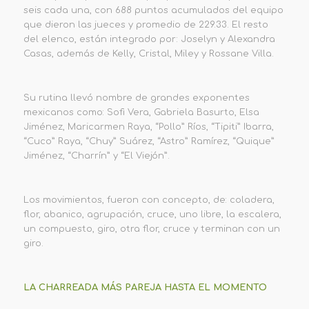
seis cada una, con 688 puntos acumulados del equipo
que dieron las jueces y promedio de 229.33. El resto
del elenco, están integrado por: Joselyn y Alexandra
Casas, además de Kelly, Cristal, Miley y Rossane Villa.
Su rutina llevó nombre de grandes exponentes
mexicanos como: Sofi Vera, Gabriela Basurto, Elsa
Jiménez, Maricarmen Raya, “Pollo” Ríos, “Tipiti” Ibarra,
“Cuco” Raya, “Chuy” Suárez, “Astro” Ramírez, “Quique”
Jiménez, “Charrín” y “El Viejón”.
Los movimientos, fueron con concepto, de: coladera,
flor, abanico, agrupación, cruce, uno libre, la escalera,
un compuesto, giro, otra flor, cruce y terminan con un
giro.
LA CHARREADA MÁS PAREJA HASTA EL MOMENTO