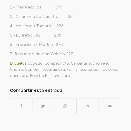
2.- Tres Regalos 349
3.- Charrería Lo Nuestro 304
4.- Hacienda Tamariz 298
5.- El Trébol 3G 288
6.- Francisco I. Madero 275
7.- Recuerdo de don Gabino 227
Etiquetas:
caballo
,
Campeonato
,
Centenario
,
charreria
,
Charro
,
Compirri
,
escaramuza
,
Fan
,
Jinete
,
lienzo
,
nacional
,
queretaro
,
Rancho El Pitayo
,
toro
Compartir esta entrada