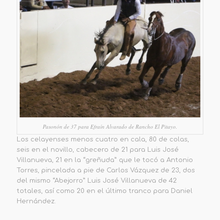
Pasonón de 37 para Efraín Alvarado de Rancho El Pitayo.
Los celayenses menos cuatro en cala, 80 de colas,
seis en el novillo, cabecero de 21 para Luis José
Villanueva, 21 en la “greñuda” que le tocó a Antonio
Torres, pincelada a pie de Carlos Vázquez de 23, dos
del mismo “Abejorro” Luis José Villanueva de 42
totales, así como 20 en el último tranco para Daniel
Hernández.