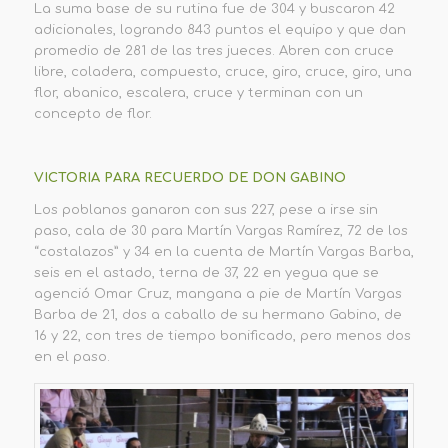
La suma base de su rutina fue de 304 y buscaron 42
adicionales, logrando 843 puntos el equipo y que dan
promedio de 281 de las tres jueces. Abren con cruce
libre, coladera, compuesto, cruce, giro, cruce, giro, una
flor, abanico, escalera, cruce y terminan con un
concepto de flor.
VICTORIA PARA RECUERDO DE DON GABINO
Los poblanos ganaron con sus 227, pese a irse sin
paso, cala de 30 para Martín Vargas Ramírez, 72 de los
“costalazos” y 34 en la cuenta de Martín Vargas Barba,
seis en el astado, terna de 37, 22 en yegua que se
agenció Omar Cruz, mangana a pie de Martín Vargas
Barba de 21, dos a caballo de su hermano Gabino, de
16 y 22, con tres de tiempo bonificado, pero menos dos
en el paso.