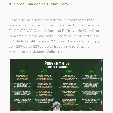
*Hicieron Cambios de Última Hora
En lo que se puede considerar la charreada más
aguerrida hasta el momento del Sexto Campeonato
EL CENTENARIO, en el Rancho El Pitayo de Querétaro,
la misma fue con 307 para Charrería Lo Nuestro, por
304 de los anfitriones y 252 para Unidos de Hidalgo,
con 229 de la 229.33 de la Escaramuza Orgullo
Mexicano de Muscoy, California.