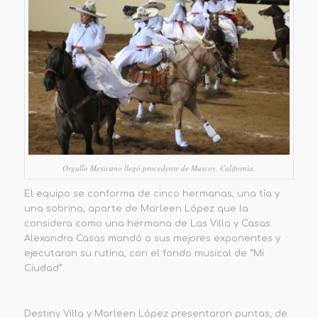
Orgullo Mexicano llegó procedente de Muscoy, California.
El equipo se conforma de cinco hermanas, una tía y
una sobrina, aparte de Marleen López que la
considera como una hermana de Las Villa y Casas.
Alexandra Casas mandó a sus mejores exponentes y
ejecutaron su rutina, con el fondo musical de “Mi
Ciudad”.
Destiny Villa y Marleen López presentaron puntas, de