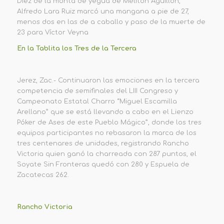
Diez de la monta de yegua de Melitón Aguillón,
Alfredo Lara Ruiz marcó una mangana a pie de 27,
menos dos en las de a caballo y paso de la muerte de
23 para Víctor Veyna
En la Tablita los Tres de la Tercera
Jerez, Zac.- Continuaron las emociones en la tercera
competencia de semifinales del LIII Congreso y
Campeonato Estatal Charro “Miguel Escamilla
Arellano” que se está llevando a cabo en el Lienzo
Póker de Ases de este Pueblo Mágico”, donde los tres
equipos participantes no rebasaron la marca de los
tres centenares de unidades, registrando Rancho
Victoria quien ganó la charreada con 287 puntos, el
Soyate Sin Fronteras quedó con 280 y Espuela de
Zacatecas 262.
Rancho Victoria