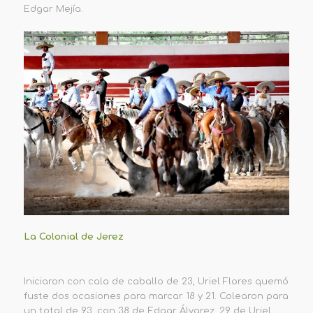
Edgar Mejía.
La Colonial de Jerez
Iniciaron con cala de caballo de 23, Uriel Flores quemó
fuste dos ocasiones para marcar 18 y 21. Colearon para
un total de 93, con 38 de Edgar Álvarez, 29 de Uriel