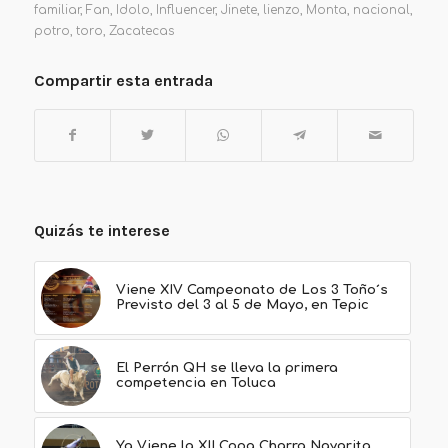
familiar
,
Fan
,
Idolo
,
Influencer
,
Jinete
,
lienzo
,
Monta
,
nacional
,
potro
,
toro
,
Zacatecas
Compartir esta entrada
Quizás te interese
Viene XIV Campeonato de Los 3 Toño´s
Previsto del 3 al 5 de Mayo, en Tepic
El Perrón QH se lleva la primera
competencia en Toluca
Ya Viene la XII Copa Charra Nayarita